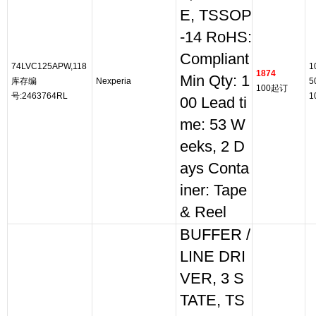
E, TSSOP
-14 RoHS:
Compliant
74LVC125APW,118
1
1874
Min Qty: 1
库存编
Nexperia
5
100起订
号:2463764RL
1
00 Lead ti
me: 53 W
eeks, 2 D
ays Conta
iner: Tape
& Reel
BUFFER /
LINE DRI
VER, 3 S
TATE, TS