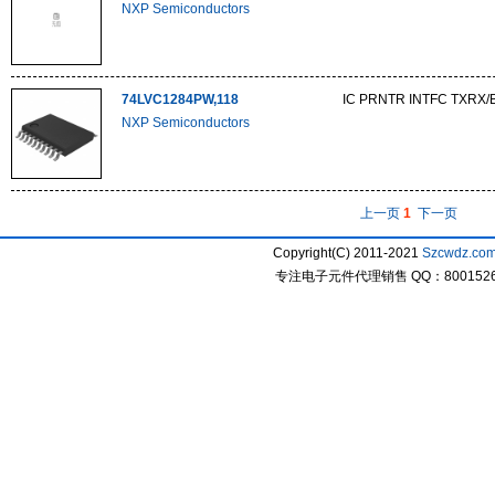
NXP Semiconductors
74LVC1284PW,118
IC PRNTR INTFC TXRX
NXP Semiconductors
上一页
1
下一页
Copyright(C) 2011-2021
Szcwdz.co
专注电子元件代理销售 QQ：800152