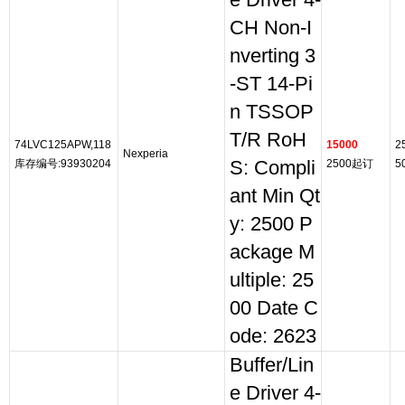
e Driver 4-
CH Non-I
nverting 3
-ST 14-Pi
n TSSOP
T/R RoH
74LVC125APW,118
15000
2
Nexperia
库存编号:93930204
S: Compli
2500起订
5
ant Min Qt
y: 2500 P
ackage M
ultiple: 25
00 Date C
ode: 2623
Buffer/Lin
e Driver 4-