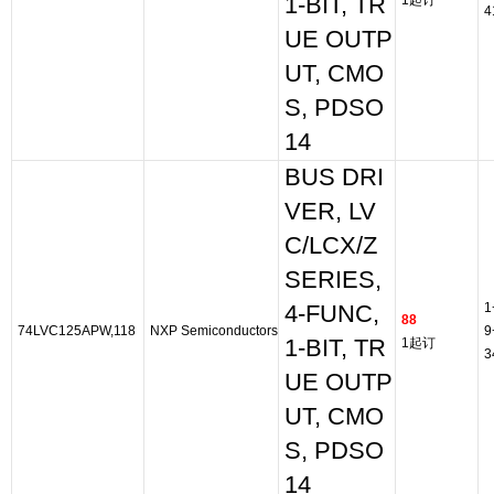
1-BIT, TR
1起订
4
UE OUTP
UT, CMO
S, PDSO
14
BUS DRI
VER, LV
C/LCX/Z
SERIES,
1
4-FUNC,
88
74LVC125APW,118
NXP Semiconductors
9
1-BIT, TR
1起订
3
UE OUTP
UT, CMO
S, PDSO
14