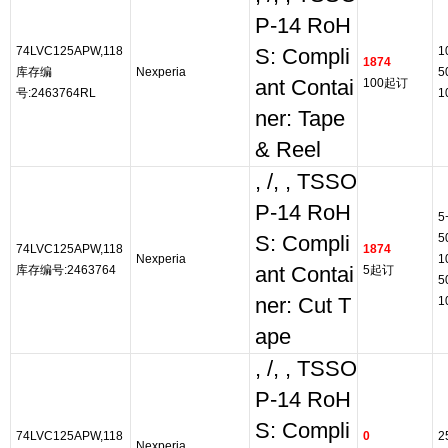
P-14 RoH
74LVC125APW,118
1
S: Compli
1874
库存编
Nexperia
5
ant Contai
100起订
号:2463764RL
1
ner: Tape
& Reel
, /, , TSSO
P-14 RoH
5
5
S: Compli
74LVC125APW,118
1874
Nexperia
1
库存编号:2463764
ant Contai
5起订
5
ner: Cut T
1
ape
, /, , TSSO
P-14 RoH
S: Compli
74LVC125APW,118
0
2
Nexperia