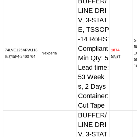
BUFFER/
LINE DRI
V, 3-STAT
E, TSSOP
-14 RoHS:
5
5
Compliant
74LVC125APW,118
1874
Nexperia
1
库存编号:2463764
Min Qty: 5
5起订
5
Lead time:
1
53 Week
s, 2 Days
Container:
Cut Tape
BUFFER/
LINE DRI
V, 3-STAT