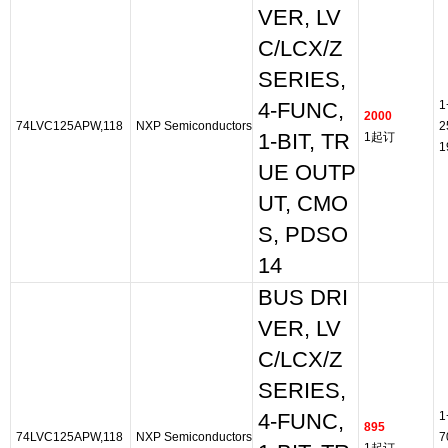
VER, LV
C/LCX/Z
SERIES,
1
4-FUNC,
2000
74LVC125APW,118
NXP Semiconductors
2
1-BIT, TR
1起订
1
UE OUTP
UT, CMO
S, PDSO
14
BUS DRI
VER, LV
C/LCX/Z
SERIES,
1
4-FUNC,
895
74LVC125APW,118
NXP Semiconductors
7