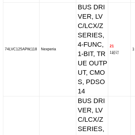
BUS DRI
VER, LV
C/LCX/Z
SERIES,
4-FUNC,
21
74LVC125APW,118
Nexperia
1
1-BIT, TR
1起订
UE OUTP
UT, CMO
S, PDSO
14
BUS DRI
VER, LV
C/LCX/Z
SERIES,