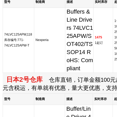
型号
制造商
描述
实时库存
Buffers &
Line Drive
1
1
rs 74LVC1
2
74LVC125APW,118
25APW/S
1475
1
库存编号:771-
Nexperia
OT402/TS
1起订
2
74LVC125APW-T
5
SOP14 R
1
oHS: Com
2
pliant
日本2号仓库
仓库直销，订单金额100元起
元含税运，有单就有优惠，量大更优惠，支
型号
制造商
描述
实时库存
Buffer/Lin