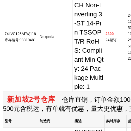
CH Non-I
nverting 3
2
1
-ST 14-Pi
5
n TSSOP
74LVC125APW,118
2300
1
Nexperia
库存编号:93310481
T/R RoH
24起订
2
5
S: Compli
1
ant Min Qt
2
y: 24 Pac
kage Multi
ple: 1
新加坡2号仓库
仓库直销，订单金额100
500元含税运，有单就有优惠，量大更优惠
型号
制造商
描述
实时库存