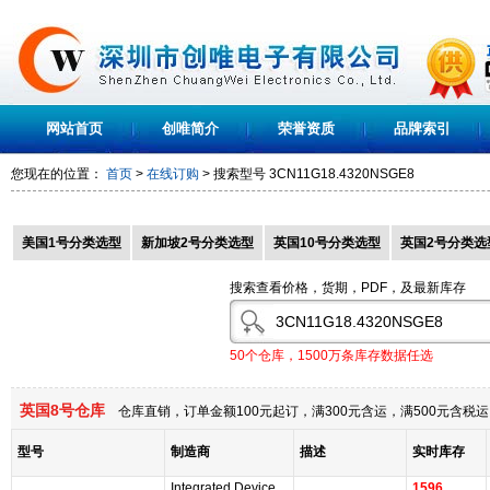
网站首页
创唯简介
荣誉资质
品牌索引
您现在的位置：
首页
>
在线订购
> 搜索型号
3CN11G18.4320NSGE8
美国1号分类选型
新加坡2号分类选型
英国10号分类选型
英国2号分类选
搜索查看价格，货期，PDF，及最新库存
50个仓库，1500万条库存数据任选
英国8号仓库
仓库直销，订单金额100元起订，满300元含运，满500元含
型号
制造商
描述
实时库存
Integrated Device
1596