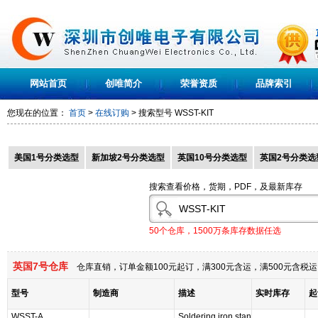
网站首页
创唯简介
荣誉资质
品牌索引
您现在的位置：
首页
>
在线订购
> 搜索型号
WSST-KIT
美国1号分类选型
新加坡2号分类选型
英国10号分类选型
英国2号分类选
搜索查看价格，货期，PDF，及最新库存
50个仓库，1500万条库存数据任选
英国7号仓库
仓库直销，订单金额100元起订，满300元含运，满500元含
型号
制造商
描述
实时库存
起
WSST-A
Soldering iron stan