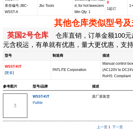
0
库存编号:JBC-
Jbc Tools
d, for hot tweezers
1
1起订
WSST-A
Min Qty: 1
其他仓库类似型号及
英国2号仓库
仓库直销，订单金额100元起
元含税运，有单就有优惠，量大更优惠，支
型号
制造商
描述
Manual control box
WSST-KIT
PATLITE Corporation
(AC120V to DC24V
[
更多
]
RoHS: Compliant
参考图片
型号/品牌
描述
WSST-KIT
原厂原装货
Patlite
上一页
1
下一页