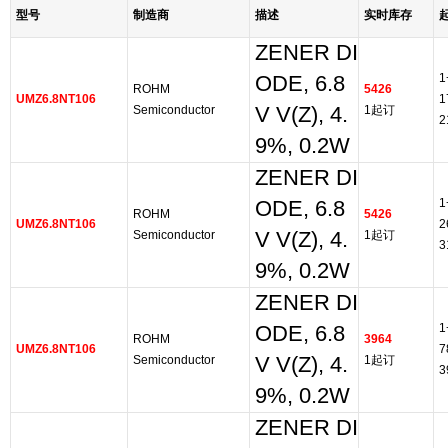
型号
制造商
描述
实时库存
ZENER DI
1
ODE, 6.8
ROHM
5426
UMZ6.8NT106
1
Semiconductor
V V(Z), 4.
1起订
2
9%, 0.2W
ZENER DI
1
ODE, 6.8
ROHM
5426
UMZ6.8NT106
2
Semiconductor
V V(Z), 4.
1起订
3
9%, 0.2W
ZENER DI
1
ODE, 6.8
ROHM
3964
UMZ6.8NT106
7
Semiconductor
V V(Z), 4.
1起订
3
9%, 0.2W
ZENER DI