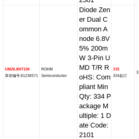
2501
Diode Zen
er Dual C
ommon A
node 6.8V
5% 200m
W 3-Pin U
MD T/R R
UMZ6.8NT106
ROHM
335
3
库存编号:61236571
Semiconductor
oHS: Com
334起订
pliant Min
Qty: 334 P
ackage M
ultiple: 1 D
ate Code:
2101