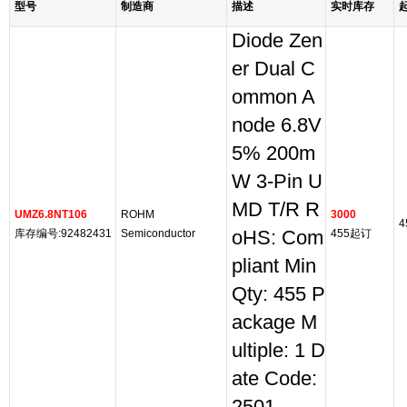
型号
制造商
描述
实时库存
Diode Zen
er Dual C
ommon A
node 6.8V
5% 200m
W 3-Pin U
MD T/R R
UMZ6.8NT106
ROHM
3000
4
库存编号:92482431
Semiconductor
oHS: Com
455起订
pliant Min
Qty: 455 P
ackage M
ultiple: 1 D
ate Code: