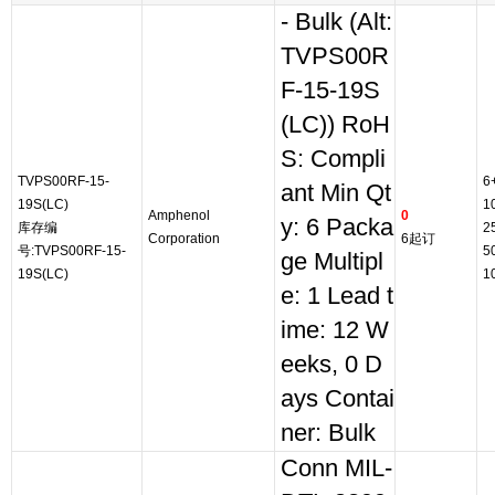
- Bulk (Alt:
TVPS00R
F-15-19S
(LC)) RoH
S: Compli
TVPS00RF-15-
6
ant Min Qt
19S(LC)
1
Amphenol
0
y: 6 Packa
库存编
2
Corporation
6起订
号:TVPS00RF-15-
5
ge Multipl
19S(LC)
1
e: 1 Lead t
ime: 12 W
eeks, 0 D
ays Contai
ner: Bulk
Conn MIL-