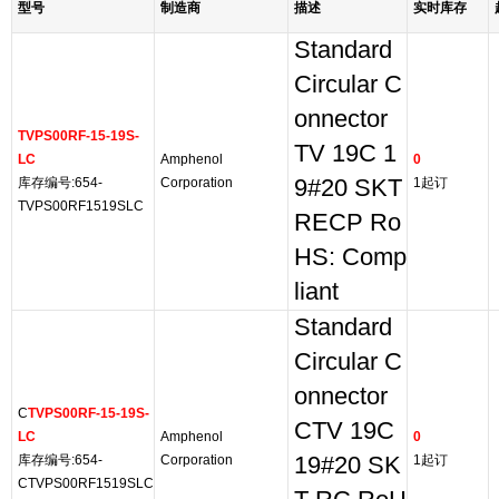
型号
制造商
描述
实时库存
Standard
Circular C
onnector
TVPS00RF-15-19S-
TV 19C 1
LC
Amphenol
0
库存编号:654-
Corporation
9#20 SKT
1起订
TVPS00RF1519SLC
RECP Ro
HS: Comp
liant
Standard
Circular C
onnector
C
TVPS00RF-15-19S-
CTV 19C
LC
Amphenol
0
库存编号:654-
Corporation
19#20 SK
1起订
CTVPS00RF1519SLC