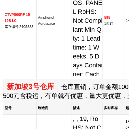
OS, PANE
L RoHS:
C
TVPS00RF-15-
Amphenol
595
Not Compl
19S-LC
1
Aerospace
1起订
库存编号:2405883
iant Min Q
ty: 1 Lead
time: 1 W
eeks, 5 D
ays Contai
ner: Each
新加坡3号仓库
仓库直销，订单金额100
500元含税运，有单就有优惠，量大更优惠
型号
制造商
描述
实时库存
起
, , 19, Ro
1
HS: Not C
5