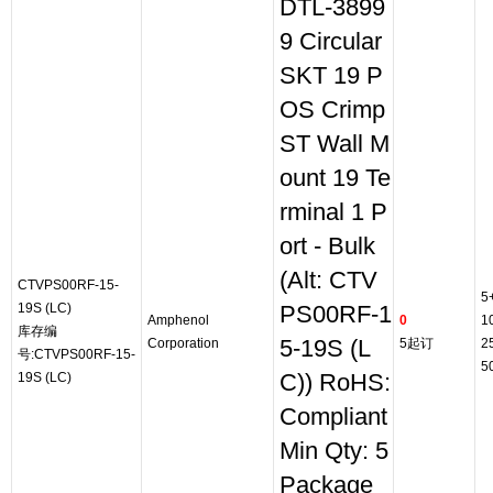
DTL-3899
9 Circular
SKT 19 P
OS Crimp
ST Wall M
ount 19 Te
rminal 1 P
ort - Bulk
(Alt: CTV
CTVPS00RF-15-
5
19S (LC)
PS00RF-1
Amphenol
0
1
库存编
Corporation
5-19S (L
5起订
2
号:CTVPS00RF-15-
5
19S (LC)
C)) RoHS:
Compliant
Min Qty: 5
Package