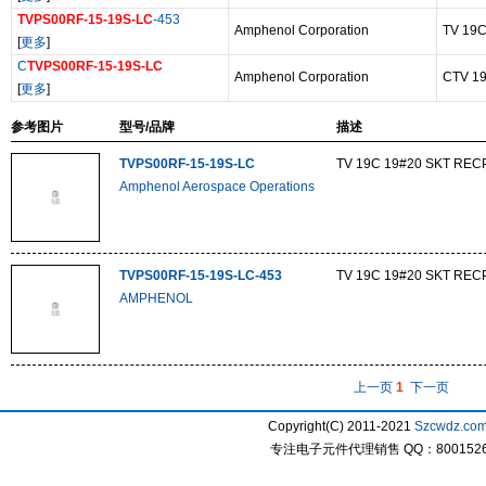
TVPS00RF-15-19S-LC
-453
Amphenol Corporation
TV 19
[
更多
]
C
TVPS00RF-15-19S-LC
Amphenol Corporation
CTV 1
[
更多
]
参考图片
型号/品牌
描述
TVPS00RF-15-19S-LC
TV 19C 19#20 SKT REC
Amphenol Aerospace Operations
TVPS00RF-15-19S-LC-453
TV 19C 19#20 SKT REC
AMPHENOL
上一页
1
下一页
Copyright(C) 2011-2021
Szcwdz.co
专注电子元件代理销售 QQ：800152