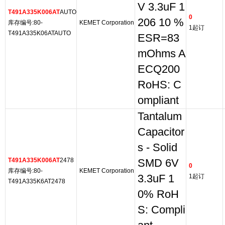
V 3.3uF 1
T491A335K006AT
AUTO
0
206 10 %
库存编号:80-
KEMET Corporation
1起订
T491A335K06ATAUTO
ESR=83
mOhms A
ECQ200
RoHS: C
ompliant
Tantalum
Capacitor
s - Solid
T491A335K006AT
2478
SMD 6V
0
库存编号:80-
KEMET Corporation
3.3uF 1
1起订
T491A335K6AT2478
0% RoH
S: Compli