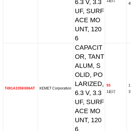
6.3 V, 3.3
1起订
4
UF, SURF
ACE MO
UNT, 120
6
CAPACIT
OR, TANT
ALUM, S
OLID, PO
LARIZED,
55
1
T491A335K006AT
KEMET Corporation
6.3 V, 3.3
1起订
1
UF, SURF
ACE MO
UNT, 120
6