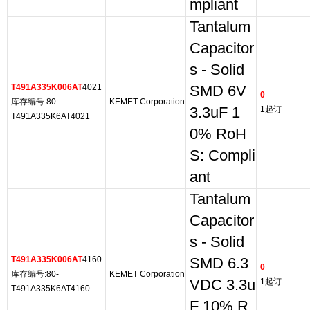
mpliant
Tantalum
Capacitor
s - Solid
T491A335K006AT
4021
SMD 6V
0
库存编号:80-
KEMET Corporation
3.3uF 1
1起订
T491A335K6AT4021
0% RoH
S: Compli
ant
Tantalum
Capacitor
s - Solid
T491A335K006AT
4160
SMD 6.3
0
库存编号:80-
KEMET Corporation
VDC 3.3u
1起订
T491A335K6AT4160
F 10% R