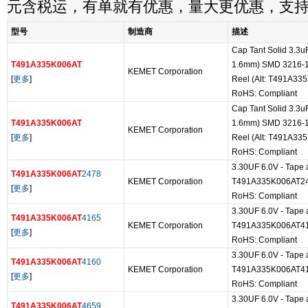
元含税运，有单就有优惠，量大更优惠，支
型号
制造商
描述
Cap Tant Solid 3.3u
T491A335K006AT
1.6mm) SMD 3216-1
KEMET Corporation
[
更多
]
Reel (Alt: T491A33
RoHS: Compliant
Cap Tant Solid 3.3u
T491A335K006AT
1.6mm) SMD 3216-1
KEMET Corporation
[
更多
]
Reel (Alt: T491A33
RoHS: Compliant
3.30UF 6.0V - Tape a
T491A335K006AT
2478
KEMET Corporation
T491A335K006AT2
[
更多
]
RoHS: Compliant
3.30UF 6.0V - Tape a
T491A335K006AT
4165
KEMET Corporation
T491A335K006AT4
[
更多
]
RoHS: Compliant
3.30UF 6.0V - Tape a
T491A335K006AT
4160
KEMET Corporation
T491A335K006AT4
[
更多
]
RoHS: Compliant
3.30UF 6.0V - Tape a
T491A335K006AT
4659