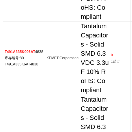
oHS: Co
mpliant
Tantalum
Capacitor
s - Solid
T491A335K006AT
4838
SMD 6.3
0
库存编号:80-
KEMET Corporation
VDC 3.3u
1起订
T491A335K6AT4838
F 10% R
oHS: Co
mpliant
Tantalum
Capacitor
s - Solid
SMD 6.3