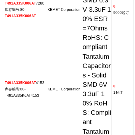
SMD 6.3
T491A335K006AT
7280
0
V 3.3uF 1
库存编号:80-
KEMET Corporation
9000起订
T491A335K006AT
0% ESR
=7Ohms
RoHS: C
ompliant
Tantalum
Capacitor
s - Solid
T491A335K006AT
4153
SMD 6V
0
库存编号:80-
KEMET Corporation
3.3uF 1
1起订
T491A335K6AT4153
0% RoH
S: Compli
ant
Tantalum