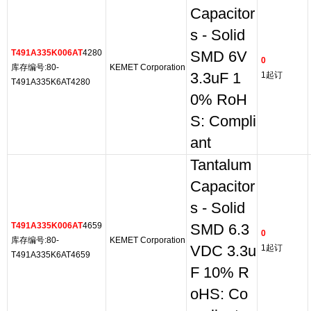
Capacitor
s - Solid
T491A335K006AT
4280
SMD 6V
0
库存编号:80-
KEMET Corporation
3.3uF 1
1起订
T491A335K6AT4280
0% RoH
S: Compli
ant
Tantalum
Capacitor
s - Solid
T491A335K006AT
4659
SMD 6.3
0
库存编号:80-
KEMET Corporation
VDC 3.3u
1起订
T491A335K6AT4659
F 10% R
oHS: Co