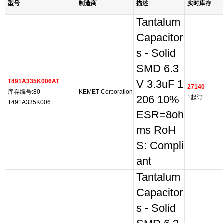
型号
制造商
描述
实时库存
Tantalum
Capacitor
s - Solid
SMD 6.3
T491A335K006AT
V 3.3uF 1
27140
库存编号:80-
KEMET Corporation
206 10%
1起订
T491A335K006
ESR=8oh
ms RoH
S: Compli
ant
Tantalum
Capacitor
s - Solid