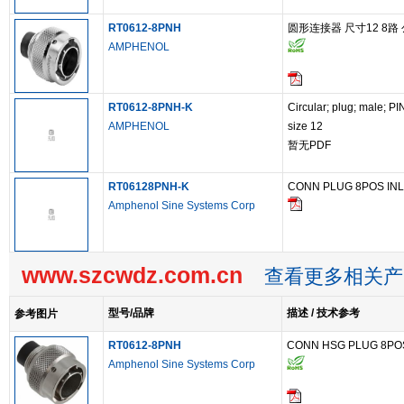
RT0612-8PNH
圆形连接器 尺寸12 8路 公
AMPHENOL
RT0612-8PNH-K
Circular; plug; male; PI
AMPHENOL
size 12
暂无PDF
RT06128PNH-K
CONN PLUG 8POS INLI
Amphenol Sine Systems Corp
www.szcwdz.com.cn
查看更多相关产
型号/品牌
描述 / 技术参考
参考图片
RT0612-8PNH
CONN HSG PLUG 8PO
Amphenol Sine Systems Corp