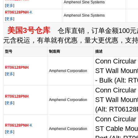
Amphenol Sine Systems
[
更多
]
RT06128PNH
-K
Amphenol Sine Systems
[
更多
]
美国3号仓库
仓库直销，订单金额100元起
元含税运，有单就有优惠，量大更优惠，支
型号
制造商
描述
Conn Circula
RT06128PNH
ST Wall Mount
Amphenol Corporation
[
更多
]
- Bulk (Alt: 
Conn Circula
RT06128PNH
ST Wall Mount
Amphenol Corporation
[
更多
]
(Alt: RT0612
Conn Circula
RT06128PNH
-K
ST Cable Moun
Amphenol Corporation
[
更多
]