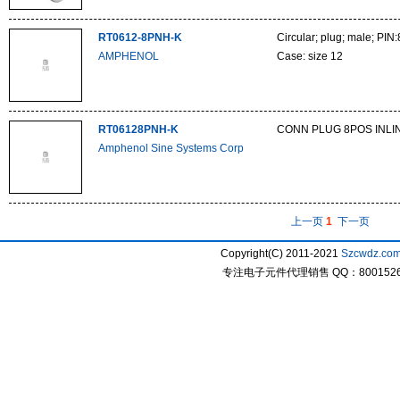
RT0612-8PNH-K
Circular; plug; male; PIN:
AMPHENOL
Case: size 12
RT06128PNH-K
CONN PLUG 8POS INLIN
Amphenol Sine Systems Corp
上一页
1
下一页
Copyright(C) 2011-2021
Szcwdz.co
专注电子元件代理销售 QQ：800152