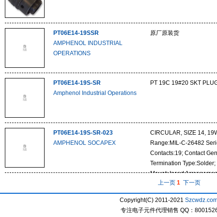
PT06E14-19SSR
原厂原装货
AMPHENOL INDUSTRIAL
OPERATIONS
PT06E14-19S-SR
PT 19C 19#20 SKT PLU
Amphenol Industrial Operations
PT06E14-19S-SR-023
CIRCULAR, SIZE 14, 19W
AMPHENOL SOCAPEX
Range:MIL-C-26482 Series
Contacts:19; Contact Gen
Termination Type:Solder
Mount; Insert Arrangeme
上一页
1
下一页
Material:Aluminium Body
Copyright(C) 2011-2021
Szcwdz.co
专注电子元件代理销售 QQ：800152