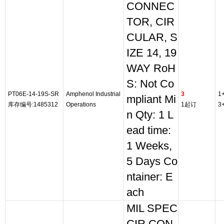
CONNEC
TOR, CIR
CULAR, S
IZE 14, 19
WAY RoH
S: Not Co
PT06E-14-19S-SR
Amphenol Industrial
3
1
mpliant Mi
库存编号:1485312
Operations
1起订
3
n Qty: 1 L
ead time:
1 Weeks,
5 Days Co
ntainer: E
ach
MIL SPEC