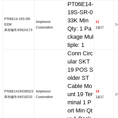
PT06E14-
19S-SR-0
PT06E14-19S-SR-
33K Min
Amphenol
21
033K
1
Corporation
Qty: 1 Pa
1起订
库存编号:65624173
ckage Mul
tiple: 1
Conn Circ
ular SKT
19 POS S
older ST
Cable Mo
PT06E1419SSR023
Amphenol
19
unt 19 Ter
1
库存编号:64518233
Corporation
1起订
minal 1 P
ort Min Qt