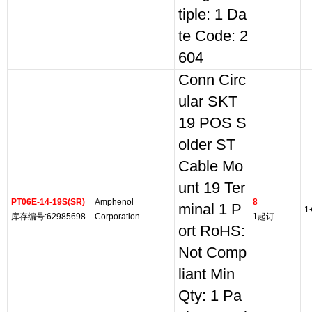
tiple: 1 Da
te Code: 2
604
Conn Circ
ular SKT
19 POS S
older ST
Cable Mo
unt 19 Ter
PT06E-14-19S(SR)
Amphenol
8
minal 1 P
1
库存编号:62985698
Corporation
1起订
ort RoHS:
Not Comp
liant Min
Qty: 1 Pa