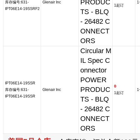
PRODUC
库存编号:631-
Glenair Inc
1
1起订
IPT06E14-19SSRF2
TS - BLQ
- 26482 C
ONNECT
ORS
Circular M
IL Spec C
onnector
POWER
IPT06E14-19SSR
0
PRODUC
库存编号:631-
Glenair Inc
1
1起订
IPT06E14-19SSR
TS - BLQ
- 26482 C
ONNECT
ORS