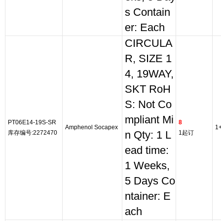
s Contain
er: Each
CIRCULA
R, SIZE 1
4, 19WAY,
SKT RoH
S: Not Co
mpliant Mi
PT06E14-19S-SR
8
Amphenol Socapex
1
库存编号:2272470
n Qty: 1 L
1起订
ead time:
1 Weeks,
5 Days Co
ntainer: E
ach