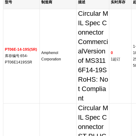
型号
制造商
描述
实时库存
Circular M
IL Spec C
onnector
Commerci
1
PT06E-14-19S(SR)
alVersion
Amphenol
0
1
库存编号:654-
Corporation
of MS311
1起订
2
PT06E1419SSR
5
6F14-19S
RoHS: No
t Complia
nt
Circular M
IL Spec C
onnector