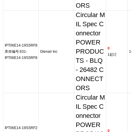
ORS
Circular M
IL Spec C
onnector
POWER
IPT06E14-19SSRF8
0
PRODUC
库存编号:631-
Glenair Inc
1
1起订
IPT06E14-19SSRF8
TS - BLQ
- 26482 C
ONNECT
ORS
Circular M
IL Spec C
onnector
POWER
IPT06E14-19SSRF2
0