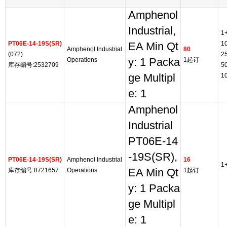
Amphenol
Industrial,
1
PT06E-14-19S(SR)
1
EA Min Qt
Amphenol Industrial
80
(072)
2
Operations
y: 1 Packa
1起订
库存编号:2532709
5
ge Multipl
1
e: 1
Amphenol
Industrial
PT06E-14
-19S(SR),
PT06E-14-19S(SR)
Amphenol Industrial
16
1
库存编号:8721657
Operations
EA Min Qt
1起订
y: 1 Packa
ge Multipl
e: 1