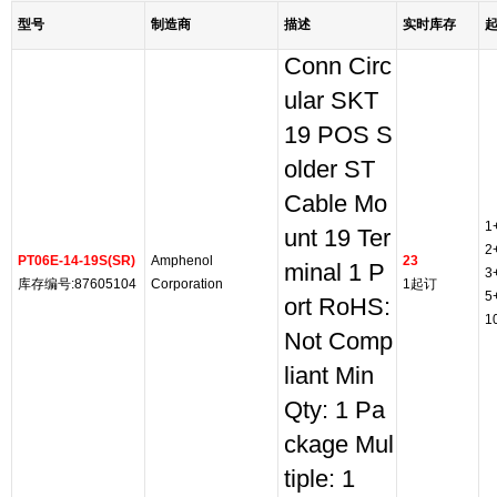
型号
制造商
描述
实时库存
Conn Circ
ular SKT
19 POS S
older ST
Cable Mo
1
unt 19 Ter
2
PT06E-14-19S(SR)
Amphenol
23
minal 1 P
3
库存编号:87605104
Corporation
1起订
5
ort RoHS:
1
Not Comp
liant Min
Qty: 1 Pa
ckage Mul
tiple: 1