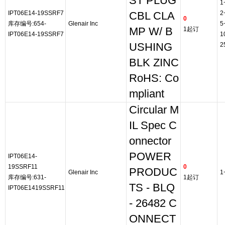
ST PLUG
1
IPT06E14-19SSRF7
2
CBL CLA
0
库存编号:654-
Glenair Inc
5
MP W/ B
1起订
IPT06E14-19SSRF7
1
USHING
2
BLK ZINC
RoHS: Co
mpliant
Circular M
IL Spec C
onnector
POWER
IPT06E14-
19SSRF11
0
PRODUC
Glenair Inc
1
库存编号:631-
1起订
TS - BLQ
IPT06E1419SSRF11
- 26482 C
ONNECT