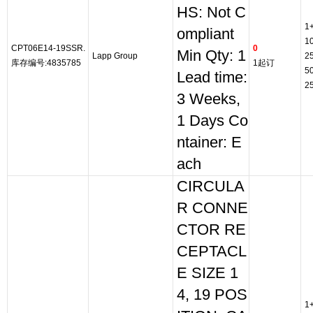
HS: Not C
1
ompliant
1
CPT06E14-19SSR.
0
Min Qty: 1
Lapp Group
2
库存编号:4835785
1起订
5
Lead time:
2
3 Weeks,
1 Days Co
ntainer: E
ach
CIRCULA
R CONNE
CTOR RE
CEPTACL
E SIZE 1
4, 19 POS
1