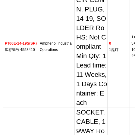
CIR CON
N, PLUG,
14-19, SO
LDER Ro
HS: Not C
1
PT06E-14-19S(SR)
Amphenol Industrial
0
5
ompliant
库存编号:4558410
Operations
1起订
1
Min Qty: 1
2
Lead time:
11 Weeks,
1 Days Co
ntainer: E
ach
SOCKET,
CABLE, 1
9WAY Ro