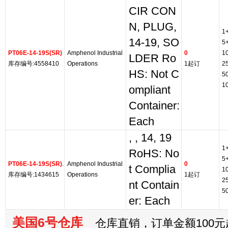
CIR CON
N, PLUG,
1
14-19, SO
5
PT06E-14-19S(SR)
Amphenol Industrial
0
1
LDER Ro
库存编号:4558410
Operations
1起订
2
HS: Not C
5
1
ompliant
Container:
Each
, , 14, 19
1
RoHS: No
5
PT06E-14-19S(SR)
.
Amphenol Industrial
0
t Complia
1
库存编号:1434615
Operations
1起订
2
nt Contain
5
er: Each
美国6号仓库
仓库直销，订单金额100元起