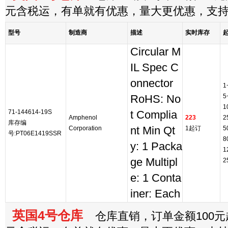
元含税运，有单就有优惠，量大更优惠，支
型号
制造商
描述
实时库存
Circular M
IL Spec C
onnector
1
5
RoHS: No
1
71-144614-19S
t Complia
Amphenol
223
2
库存编
Corporation
nt Min Qt
1起订
5
号:PT06E1419SSR
8
y: 1 Packa
1
ge Multipl
2
e: 1 Conta
iner: Each
英国4号仓库
仓库直销，订单金额100元起