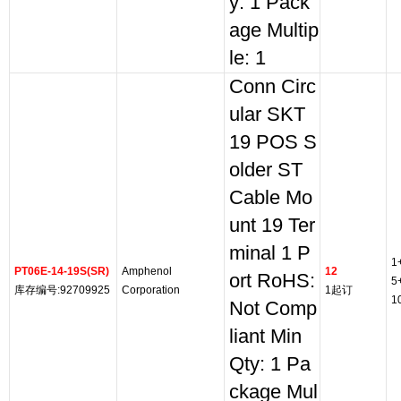
y: 1 Pack
age Multip
le: 1
Conn Circ
ular SKT
19 POS S
older ST
Cable Mo
unt 19 Ter
minal 1 P
1
PT06E-14-19S(SR)
Amphenol
12
ort RoHS:
5
库存编号:92709925
Corporation
1起订
1
Not Comp
liant Min
Qty: 1 Pa
ckage Mul