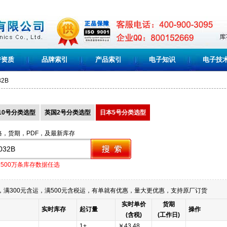
誉资质
品牌索引
产品索引
电子知识
电子技
32B
10号分类选型
英国2号分类选型
日本5号分类选型
格，货期，PDF，及最新库存
1500万条库存数据任选
满300元含运，满500元含税运，有单就有优惠，量大更优惠，支持原厂订货
实时单价
货期
实时库存
起订量
操作
(含税)
(工作日)
1+
￥43.48