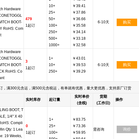
10+
￥39.41
ch Hardware
25+
￥37.86
ICONETOGGL
479
50+
￥36.66
WITCH BOOT-
6-10天
购买
1起订
100+
￥35.58
Y RoHS: Com
250+
￥34.14
t
500+
￥33.18
1000+
￥32.58
ch Hardware
ICONETOGGL
1+
￥43.01
3
购买
WITCH BOOT-
10+
￥39.53
6-10天
1起订
CK RoHS: Co
250+
￥39.29
ant
订，满300元含运，满500元含税运，有单就有优惠，量大更优惠，支持原厂订货
实时单价
货期
实时库存
起订量
操作
(含税)
(工作日)
LING BOOT, T
E, 1/4" X 40
1+
￥83.75
RoHS: Compli
0
25+
￥73.36
询价
Min Qty: 1 Lea
需咨询
1起订
100+
￥59.95
me: 19 Weeks,