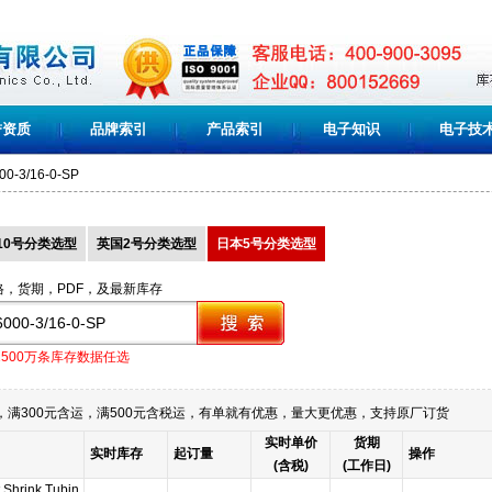
誉资质
品牌索引
产品索引
电子知识
电子技
00-3/16-0-SP
10号分类选型
英国2号分类选型
日本5号分类选型
格，货期，PDF，及最新库存
1500万条库存数据任选
满300元含运，满500元含税运，有单就有优惠，量大更优惠，支持原厂订货
实时单价
货期
实时库存
起订量
操作
(含税)
(工作日)
 Shrink Tubin