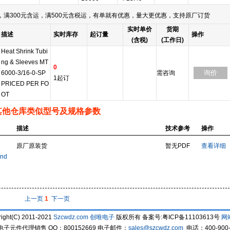
满300元含运，满500元含税运，有单就有优惠，量大更优惠，支持原厂订货
实时单价
货期
描述
实时库存
起订量
操作
(含税)
(工作日)
Heat Shrink Tubi
ng & Sleeves MT
0
询价
6000-3/16-0-SP
需咨询
1起订
PRICED PER FO
OT
其他仓库类似型号及规格参数
描述
技术参考
操作
原厂原装货
暂无PDF
查看详细
and
上一页
1
下一页
ight(C) 2011-2021
Szcwdz.com
创唯电子
版权所有 备案号:粤ICP备11103613号
网
子元件代理销售 QQ：800152669 电子邮件：
sales@szcwdz.com
电话：400-900-