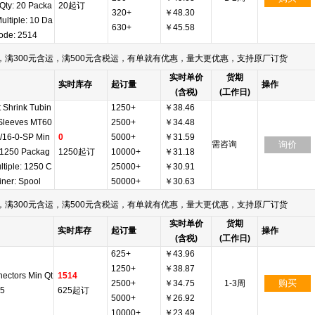
Qty: 20 Packa
20起订
320+
￥48.30
ultiple: 10 Da
630+
￥45.58
ode: 2514
满300元含运，满500元含税运，有单就有优惠，量大更优惠，支持原厂订货
实时单价
货期
实时库存
起订量
操作
(含税)
(工作日)
 Shrink Tubin
1250+
￥38.46
Sleeves MT60
2500+
￥34.48
/16-0-SP Min
0
5000+
￥31.59
需咨询
询价
 1250 Packag
1250起订
10000+
￥31.18
ltiple: 1250 C
25000+
￥30.91
iner: Spool
50000+
￥30.63
满300元含运，满500元含税运，有单就有优惠，量大更优惠，支持原厂订货
实时单价
货期
实时库存
起订量
操作
(含税)
(工作日)
625+
￥43.96
1250+
￥38.87
ectors Min Qt
1514
购买
2500+
￥34.75
1-3周
25
625起订
5000+
￥26.92
10000+
￥23.49