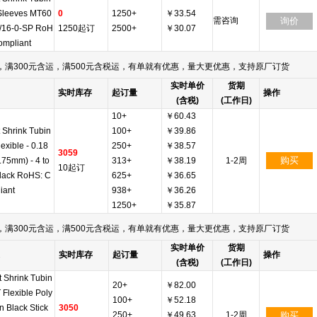
Sleeves MT60
0
1250+
￥33.54
需咨询
询价
/16-0-SP RoH
1250起订
2500+
￥30.07
ompliant
满300元含运，满500元含税运，有单就有优惠，量大更优惠，支持原厂订货
实时单价
货期
实时库存
起订量
操作
(含税)
(工作日)
10+
￥60.43
 Shrink Tubin
100+
￥39.86
lexible - 0.18
250+
￥38.57
3059
购买
4.75mm) - 4 to
313+
￥38.19
1-2周
10起订
Black RoHS: C
625+
￥36.65
iant
938+
￥36.26
1250+
￥35.87
满300元含运，满500元含税运，有单就有优惠，量大更优惠，支持原厂订货
实时单价
货期
实时库存
起订量
操作
(含税)
(工作日)
 Shrink Tubin
20+
￥82.00
 Flexible Poly
100+
￥52.18
in Black Stick
3050
250+
￥49.63
1-2周
购买