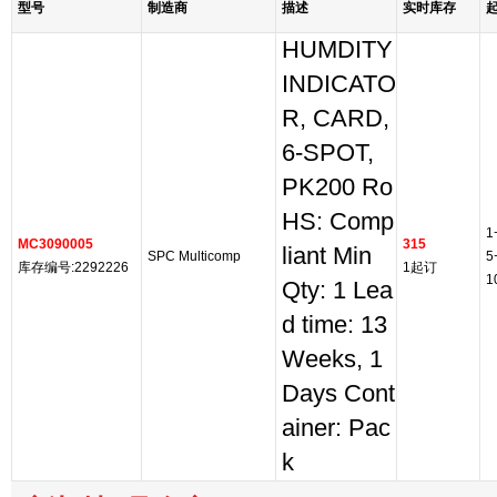
型号
制造商
描述
实时库存
HUMDITY
INDICATO
R, CARD,
6-SPOT,
PK200 Ro
HS: Comp
1
MC3090005
315
liant Min
SPC Multicomp
5
库存编号:2292226
1起订
1
Qty: 1 Lea
d time: 13
Weeks, 1
Days Cont
ainer: Pac
k