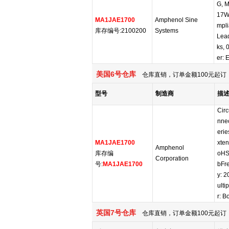
G, M
17W
MA1JAE1700
Amphenol Sine
mpli
库存编号:2100200
Systems
Lead
ks, 
er: 
美国6号仓库
仓库直销，订单金额100元起订，
型号
制造商
描
Circ
nne
erie
MA1JAE1700
xte
Amphenol
库存编
oHS
Corporation
号:
MA1JAE1700
bFre
y: 
ulti
r: B
英国7号仓库
仓库直销，订单金额100元起订，