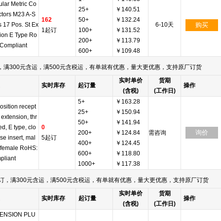
ular Metric Co
25+
￥140.51
tors M23 A-S
162
50+
￥132.24
s 17 Pos. St Ex
6-10天
购买
1起订
100+
￥131.52
ion E Type Ro
200+
￥113.79
 Compliant
600+
￥109.48
满300元含运，满500元含税运，有单就有优惠，量大更优惠，支持原厂订货
实时单价
货期
实时库存
起订量
操作
(含税)
(工作日)
5+
￥163.28
osition recept
25+
￥150.94
 extension, thr
50+
￥141.94
d, E type, clo
0
询价
200+
￥124.84
需咨询
se insert, mal
5起订
400+
￥124.45
 female RoHS:
600+
￥118.80
pliant
1000+
￥117.38
订，满300元含运，满500元含税运，有单就有优惠，量大更优惠，支持原厂订货
实时单价
货期
实时库存
起订量
操作
(含税)
(工作日)
ENSION PLU