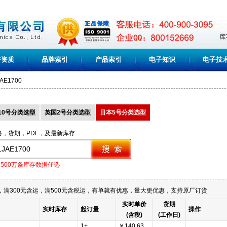
誉资质
品牌索引
产品索引
电子知识
电子技
AE1700
10号分类选型
英国2号分类选型
日本5号分类选型
格，货期，PDF，及最新库存
1500万条库存数据任选
满300元含运，满500元含税运，有单就有优惠，量大更优惠，支持原厂订货
实时单价
货期
实时库存
起订量
操作
(含税)
(工作日)
1+
￥140.63