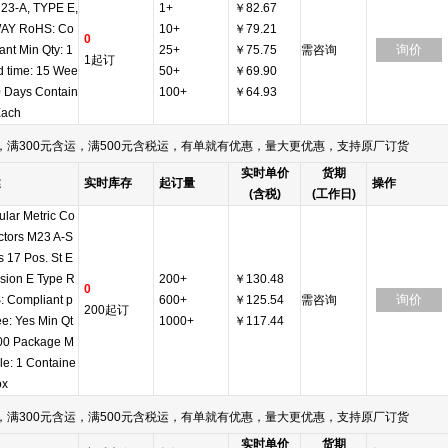
23-A, TYPE E,
1+
￥82.67
AY RoHS: Co
10+
￥79.21
0
询价
ant Min Qty: 1
25+
￥75.75
需咨询
1起订
 time: 15 Wee
50+
￥69.90
0 Days Contain
100+
￥64.93
Each
满300元含运，满500元含税运，有单就有优惠，量大更优惠，支持原厂订货
实时单价
货期
述
实时库存
起订量
操作
(含税)
(工作日)
ular Metric Co
ctors M23 A-S
s 17 Pos. St E
nsion E Type R
200+
￥130.48
0
询价
: Compliant p
600+
￥125.54
需咨询
200起订
e: Yes Min Qt
1000+
￥117.44
200 Package M
ple: 1 Containe
ox
满300元含运，满500元含税运，有单就有优惠，量大更优惠，支持原厂订货
实时单价
货期