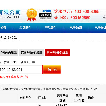
誉资质
品牌索引
产品索引
电子知识
电子技
0F-12-SNCJ1
10号分类选型
英国2号分类选型
日本5号分类选型
格，货期，PDF，及最新库存
1500万条库存数据任选
满300元含运，满500元含税运，有单就有优惠，量大更优惠，支持原厂订货
实时单价
货期
实时库存
起订量
操作
(含税)
(工作日)
1+
￥389.17