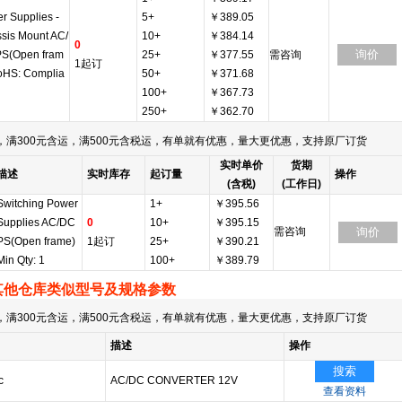
r Supplies -
5+
￥389.05
sis Mount AC/
10+
￥384.14
0
询价
S(Open fram
25+
￥377.55
需咨询
1起订
oHS: Complia
50+
￥371.68
100+
￥367.73
250+
￥362.70
满300元含运，满500元含税运，有单就有优惠，量大更优惠，支持原厂订货
实时单价
货期
描述
实时库存
起订量
操作
(含税)
(工作日)
Switching Power
1+
￥395.56
Supplies AC/DC
0
10+
￥395.15
需咨询
询价
PS(Open frame)
1起订
25+
￥390.21
Min Qty: 1
100+
￥389.79
其他仓库类似型号及规格参数
满300元含运，满500元含税运，有单就有优惠，量大更优惠，支持原厂订货
描述
操作
搜索
c
AC/DC CONVERTER 12V
查看资料