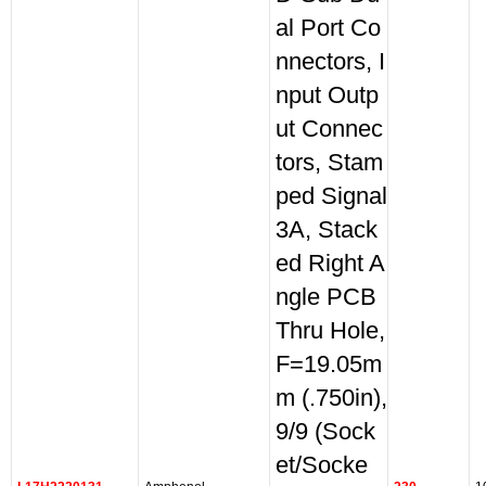
al Port Co
nnectors, I
nput Outp
ut Connec
tors, Stam
ped Signal
3A, Stack
ed Right A
ngle PCB
Thru Hole,
F=19.05m
m (.750in),
9/9 (Sock
et/Socke