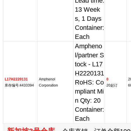
Lead time:
13 Week
s, 1 Days
Container:
Each
Ampheno
l/partner S
tock - L17
H2220131
L17H2220131
Amphenol
0
2
RoHS: Co
库存编号:4433394
Corporation
20起订
6
mpliant Mi
n Qty: 20
Container:
Each