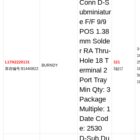
Conn D-S
ubminiatur
e F/F 9/9
POS 1.38
mm Solde
3
r RA Thru-
1
Hole 18 T
L17H2220131
321
2
BURNDY
库存编号:91440822
erminal 2
3起订
1
5
Port Tray
1
Min Qty: 3
Package
Multiple: 1
Date Cod
e: 2530
D-Sub Du