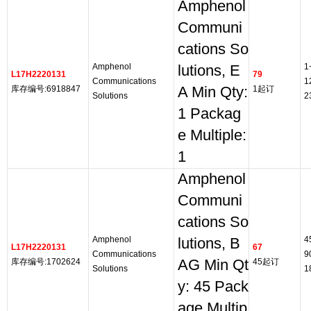
Amphenol
Communi
cations So
Amphenol
1
lutions, E
L17H2220131
79
Communications
1
库存编号:6918847
A Min Qty:
1起订
Solutions
2
1 Packag
e Multiple:
1
Amphenol
Communi
cations So
Amphenol
4
lutions, B
L17H2220131
67
Communications
9
库存编号:1702624
AG Min Qt
45起订
Solutions
1
y: 45 Pack
age Multip