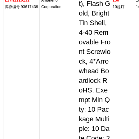
L17H2220131
Amphenol
230
1
t), Flash G
库存编号:93617439
Corporation
10起订
1
old, Bright
Tin Shell,
4-40 Rem
ovable Fro
nt Screwlo
ck, 4*Arro
whead Bo
ardlock R
oHS: Exe
mpt Min Q
ty: 10 Pac
kage Multi
ple: 10 Da
te Code: 2