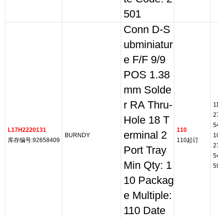
501
Conn D-S
ubminiatur
e F/F 9/9
POS 1.38
mm Solde
r RA Thru-
1
2
Hole 18 T
5
L17H2220131
110
erminal 2
BURNDY
1
库存编号:92658409
110起订
2
Port Tray
5
Min Qty: 1
5
10 Packag
e Multiple:
110 Date