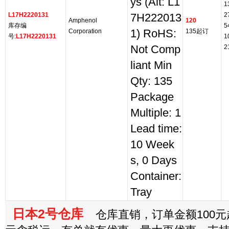
ys (Alt: L1
1
L17H2220131
2
7H222013
Amphenol
120
库存编
5
Corporation
1) RoHS:
135起订
号:
L17H2220131
1
Not Comp
2
liant Min
Qty: 135
Package
Multiple: 1
Lead time:
10 Week
s, 0 Days
Container:
Tray
日本2号仓库
仓库直销，订单金额100元起