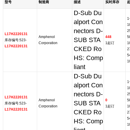
型号
制造商
描述
实时库存
D-Sub Du
1
alport Con
1
nectors D-
2
L17H2220131
Amphenol
448
5
SUB STA
库存编号:523-
Corporation
1起订
1
L17H2220131
CKED Ro
2
5
HS: Comp
1
liant
D-Sub Du
1
alport Con
1
nectors D-
2
L17H2220131
Amphenol
0
5
SUB STA
库存编号:523-
Corporation
1起订
1
L17H2220131
CKED Ro
2
5
HS: Comp
1