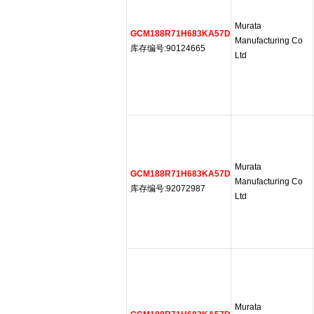
Murata
GCM188R71H683KA57D
Manufacturing Co
库存编号:90124665
Ltd
Murata
GCM188R71H683KA57D
Manufacturing Co
库存编号:92072987
Ltd
Murata