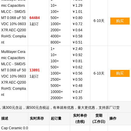
mic Capacitors
10+
￥1.29
MLCC - SMD/S
100+
￥1.01
MT 0.068 uF 50
64484
500+
￥0.80
6-10天
购买
VDC 10% 0603
1起订
1000+
￥0.72
X7R AEC-Q200
2000+
￥0.64
RoHS: Complia
4000+
￥0.58
nt
8000+
￥0.51
1+
￥2.40
Multilayer Cera
10+
￥0.92
mic Capacitors
100+
￥0.81
MLCC - SMD/S
500+
￥0.62
MT 0.068 uF 50
13891
购买
1000+
￥0.56
6-10天
VDC 10% 0603
1起订
2500+
￥0.50
X7R AEC-Q200
5000+
￥0.48
RoHS: Complia
10000+
￥0.47
nt
20000+
￥0.35
满300元含运，满500元含税运，有单就有优惠，量大更优惠，支持原厂订货
实时单价
货期
描述
实时库存
起订量
操作
(含税)
(工作日)
Cap Ceramic 0.0