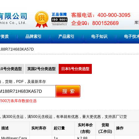
誉资质
品牌索引
产品索引
电子知识
电子技
88R71H683KA57D
10号分类选型
英国2号分类选型
日本5号分类选型
格，货期，PDF，及最新库存
1500万条库存数据任选
满300元含运，满500元含税运，有单就有优惠，量大更优惠，支持原厂订货
实时单价
货期
描述
实时库存
起订量
操作
(含税)
(工作日)
Multilayer Cera
1+
￥2.88