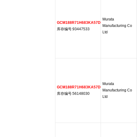
Murata
GCM188R71H683KA57D
Manufacturing Co
库存编号:93447533
Ltd
Murata
GCM188R71H683KA57D
Manufacturing Co
库存编号:56148030
Ltd