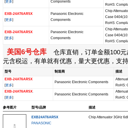
[
更多
]
Components
RoHS: Compli
Chip Attenuat
EXB-24AT6AR5X
Panasonic Electronic
Case 0404(101
[
更多
]
Components
RoHS: Compli
Chip Attenuat
EXB-24AT6AR5X
Panasonic Electronic
Case 0404(101
[
更多
]
Components
RoHS: Compli
美国6号仓库
仓库直销，订单金额100元起
元含税运，有单就有优惠，量大更优惠，支
型号
制造商
描述
EXB-24AT6AR5X
Attenua
Panasonic Electronic Components
[
更多
]
RoHS: 
EXB-24AT6AR5X
.
Attenua
Panasonic Electronic Components
[
更多
]
RoHS: 
参考图片
型号/品牌
描述
EXB24AT6AR5X
Chip Attenuator 3GHz 6d
PANASONIC