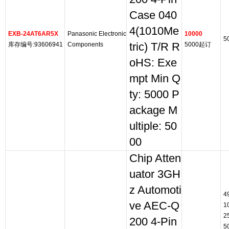
Case 040
4(1010Me
EXB-24AT6AR5X
Panasonic Electronic
10000
5
库存编号:93606941
Components
tric) T/R R
5000起订
oHS: Exe
mpt Min Q
ty: 5000 P
ackage M
ultiple: 50
00
Chip Atten
uator 3GH
z Automoti
4
ve AEC-Q
1
2
200 4-Pin
5