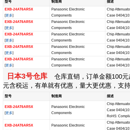
型号
制造商
描述
EXB-24AT6AR5X
Panasonic Electronic
Chip Attenuat
[
更多
]
Components
Case 0404(101
EXB-24AT6AR5X
Panasonic Electronic
Chip Attenuat
[
更多
]
Components
Case 0404(101
EXB-24AT6AR5X
Panasonic Electronic
Chip Attenuat
[
更多
]
Components
Case 0404(101
EXB-24AT6AR5X
Panasonic Electronic
Chip Attenuat
[
更多
]
Components
Case 0404(101
EXB-24AT6AR5X
Panasonic Electronic
Chip Attenuat
[
更多
]
Components
Case 0404(101
日本3号仓库
仓库直销，订单金额100元起
元含税运，有单就有优惠，量大更优惠，支
型号
制造商
描述
Chip Attenuat
EXB-24AT6AR5X
Panasonic Electronic
Case 0404(101
[
更多
]
Components
RoHS: Compli
Chip Attenuat
EXB-24AT6AR5X
Panasonic Electronic
Case 0404(101