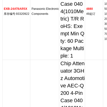
Case 040
1
EXB-24AT6AR5X
Panasonic Electronic
4880
5
4(1010Me
库存编号:93320922
Components
49起订
1
tric) T/R R
2
3
oHS: Exe
5
mpt Min Q
7
1
ty: 60 Pac
kage Multi
ple: 1
Chip Atten
uator 3GH
z Automoti
ve AEC-Q
200 4-Pin
Case 040