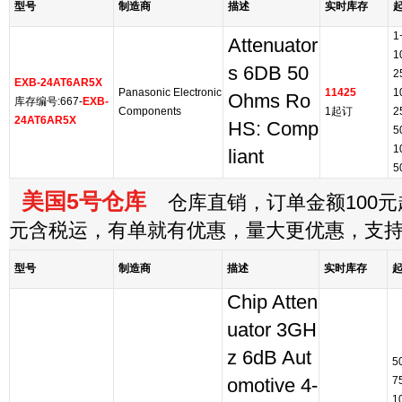
型号
制造商
描述
实时库存
1
Attenuator
1
s 6DB 50
2
EXB-24AT6AR5X
Panasonic Electronic
11425
1
Ohms Ro
库存编号:667-
EXB-
Components
1起订
2
24AT6AR5X
HS: Comp
5
1
liant
5
美国5号仓库
仓库直销，订单金额100元起
元含税运，有单就有优惠，量大更优惠，支
型号
制造商
描述
实时库存
Chip Atten
uator 3GH
z 6dB Aut
5
7
omotive 4-
1