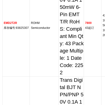
0V 0.1A 1
50mW 6-
Pin EMT
4
1
T/R RoH
EMD2T2R
ROHM
7800
5
库存编号:93825307
Semiconductor
S: Compli
43起订
1
ant Min Qt
2
y: 43 Pack
age Multip
le: 1 Date
Code: 225
2
Trans Digi
tal BJT N
PN/PNP 5
0V 0.1A 1