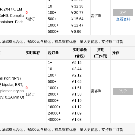
5+
￥52.30
10+
￥32.38
NP, 2X47K, EM
询价
0
100+
￥20.77
RoHS: Complia
需咨询
5起订
500+
￥15.64
查看资料
ontainer: Each
1000+
￥12.47
5000+
￥8.96
满300元含运，满500元含税运，有单就有优惠，量大更优惠，支持原厂订货
实时单价
货期
述
实时库存
起订量
操作
(含税)
(工作日)
1+
￥5.15
10+
￥3.44
100+
￥2.12
sistor: NPN /
500+
￥1.65
 bipolar, BRT,
0
1000+
￥1.51
plementary pa
需咨询
询价
1起订
2000+
￥1.38
50V, 0.1A Min Qt
8000+
￥1.19
16000+
￥1.12
24000+
￥1.09
40000+
￥1.08
满300元含运，满500元含税运，有单就有优惠，量大更优惠，支持原厂订货