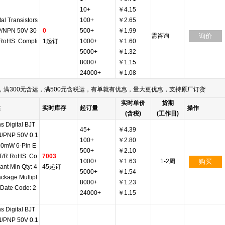
10+
￥4.15
tal Transistors
100+
￥2.65
/NPN 50V 30
0
500+
￥1.99
需咨询
询价
RoHS: Compli
1起订
1000+
￥1.60
5000+
￥1.32
8000+
￥1.15
24000+
￥1.08
满300元含运，满500元含税运，有单就有优惠，量大更优惠，支持原厂订货
实时单价
货期
述
实时库存
起订量
操作
(含税)
(工作日)
s Digital BJT
45+
￥4.39
/PNP 50V 0.1
100+
￥2.80
50mW 6-Pin E
500+
￥2.10
T/R RoHS: Co
7003
1000+
￥1.63
1-2周
购买
ant Min Qty: 4
45起订
5000+
￥1.54
ckage Multipl
8000+
￥1.23
 Date Code: 2
24000+
￥1.15
s Digital BJT
/PNP 50V 0.1