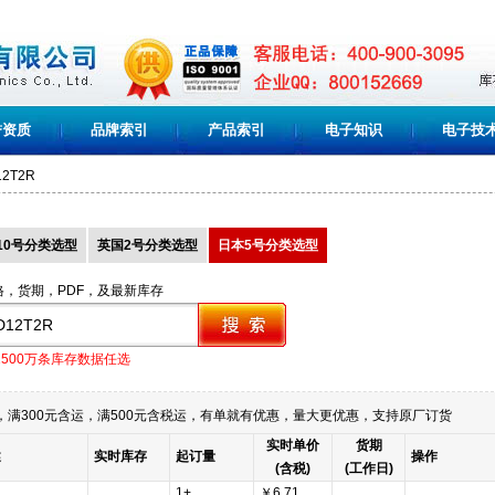
誉资质
品牌索引
产品索引
电子知识
电子技
2T2R
10号分类选型
英国2号分类选型
日本5号分类选型
格，货期，PDF，及最新库存
1500万条库存数据任选
满300元含运，满500元含税运，有单就有优惠，量大更优惠，支持原厂订货
实时单价
货期
述
实时库存
起订量
操作
(含税)
(工作日)
1+
￥6.71