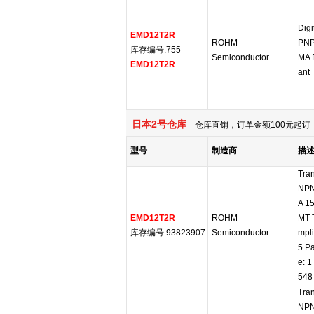
Digi
EMD12T2R
ROHM
PNP
库存编号:755-
Semiconductor
MA 
EMD12T2R
ant
日本2号仓库
仓库直销，订单金额100元起订，
型号
制造商
描
Tran
NPN
A 1
EMD12T2R
ROHM
MT 
库存编号:93823907
Semiconductor
mpli
5 Pa
e: 1
548
Tran
NPN