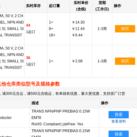
实时单价
货期
述
实时库存
起订量
操作
(含税)
(工作日)
MA, 50 V, 2 CH
EL, NPN AND
1+
￥14.30
44
购买
, SI, SMALL SI
8+
￥11.44
1-3周
1起订
L TRANSIST
18+
￥6.44
MA, 50 V, 2 CH
EL, NPN AND
36
购买
, SI, SMALL SI
1+
￥2.08
1-3周
1起订
L TRANSIST
其他仓库类似型号及规格参数
满300元含运，满500元含税运，有单就有优惠，量大更优惠，支持原厂订货
描述
操作
TRANS NPN/PNP PREBIAS 0.15W
搜索
ductor
EMT6
查看资料
RoHS: Compliant
|
pbFree: Yes
TRANS NPN/PNP PREBIAS 0.15W
搜索