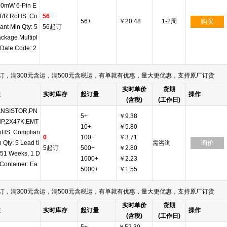
50mW 6-Pin E
T/R RoHS: Co
56
56+
￥20.48
1-2周
购买
ant Min Qty: 5
56起订
ckage Multipl
 Date Code: 2
订，满300元含运，满500元含税运，有单就有优惠，量大更优惠，支持原厂订货
实时单价
货期
述
实时库存
起订量
操作
(含税)
(工作日)
NSISTOR,PN
5+
￥9.38
P,2X47K,EMT
10+
￥5.80
oHS: Complian
0
100+
￥3.71
询价
n Qty: 5 Lead ti
需咨询
5起订
500+
￥2.80
 51 Weeks, 1 D
1000+
￥2.23
Container: Ea
5000+
￥1.55
订，满300元含运，满500元含税运，有单就有优惠，量大更优惠，支持原厂订货
实时单价
货期
述
实时库存
起订量
操作
(含税)
(工作日)