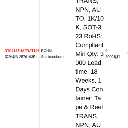
TRANS,
NPN, AU
TO, 1K/10
K, SOT-3
23 RoHS:
Compliant
DTC113ZUAFRAT106
ROHM
0
Min Qty: 3
库存编号:2576193RL
Semiconductor
3000起订
000 Lead
time: 18
Weeks, 1
Days Con
tainer: Ta
pe & Reel
TRANS,
NPN, AU