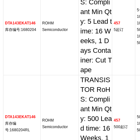
S: Compli
5
ant Min Qt
1
y: 5 Lead t
DTA143EKAT146
ROHM
457
1
库存编号:1680204
Semiconductor
ime: 16 W
5起订
5
1
eeks, 1 D
5
ays Conta
iner: Cut T
ape
TRANSIS
TOR RoH
S: Compli
ant Min Qt
DTA143EKAT146
5
y: 500 Lea
ROHM
457
库存编
1
Semiconductor
d time: 16
500起订
号:1680204RL
5
Weeks, 1