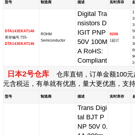
型号
制造商
描述
实时库存
1
Digital Tra
1
nsistors D
1
DTA143EKAT146
IGIT PNP
5
ROHM
9208
库存编号:755-
1
Semiconductor
50V 100M
1起订
DTA143EKAT146
3
A RoHS:
6
9
Compliant
2
日本2号仓库
仓库直销，订单金额100元起
元含税运，有单就有优惠，量大更优惠，支
型号
制造商
描述
实时库存
Trans Digi
tal BJT P
NP 50V 0.