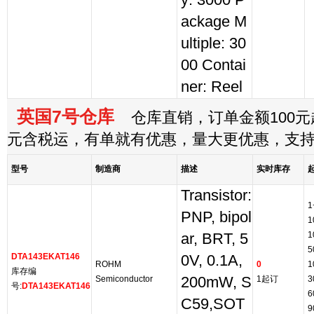
y: 3000 P
ackage M
ultiple: 30
00 Contai
ner: Reel
英国7号仓库
仓库直销，订单金额100元起
元含税运，有单就有优惠，量大更优惠，支
型号
制造商
描述
实时库存
Transistor:
1
PNP, bipol
1
1
ar, BRT, 5
5
DTA143EKAT146
0V, 0.1A,
ROHM
0
1
库存编
Semiconductor
200mW, S
1起订
3
号:
DTA143EKAT146
6
C59,SOT
9