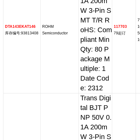
1A 200m
W 3-Pin S
MT T/R R
7
DTA143EKAT146
ROHM
117703
1
oHS: Com
库存编号:93813408
Semiconductor
79起订
5
pliant Min
1
Qty: 80 P
ackage M
ultiple: 1
Date Cod
e: 2312
Trans Digi
tal BJT P
NP 50V 0.
1A 200m
W 3-Pin S