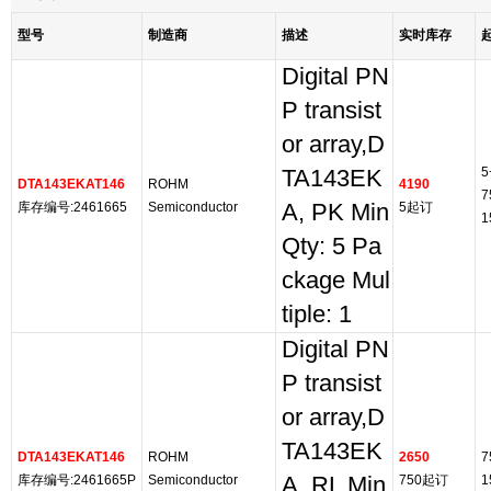
型号
制造商
描述
实时库存
Digital PN
P transist
or array,D
5
TA143EK
DTA143EKAT146
ROHM
4190
7
库存编号:2461665
Semiconductor
A, PK Min
5起订
1
Qty: 5 Pa
ckage Mul
tiple: 1
Digital PN
P transist
or array,D
TA143EK
DTA143EKAT146
ROHM
2650
7
库存编号:2461665P
Semiconductor
A, RL Min
750起订
1