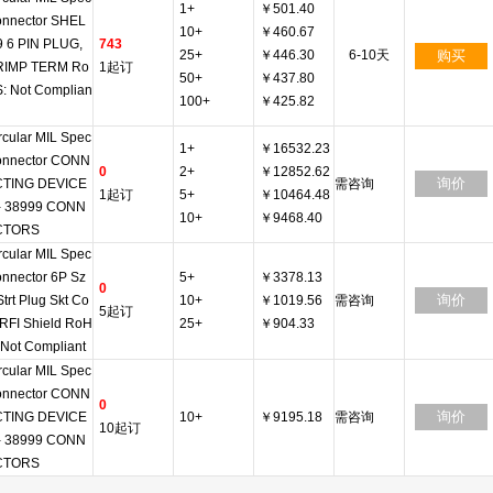
1+
￥501.40
nnector SHEL
10+
￥460.67
9 6 PIN PLUG,
743
25+
￥446.30
6-10天
购买
RIMP TERM Ro
1起订
50+
￥437.80
: Not Complian
100+
￥425.82
rcular MIL Spec
1+
￥16532.23
nnector CONN
0
2+
￥12852.62
询价
CTING DEVICE
需咨询
1起订
5+
￥10464.48
- 38999 CONN
10+
￥9468.40
CTORS
rcular MIL Spec
nnector 6P Sz
5+
￥3378.13
0
询价
Strt Plug Skt Co
10+
￥1019.56
需咨询
5起订
 RFI Shield RoH
25+
￥904.33
 Not Compliant
rcular MIL Spec
nnector CONN
0
询价
CTING DEVICE
10+
￥9195.18
需咨询
10起订
- 38999 CONN
CTORS