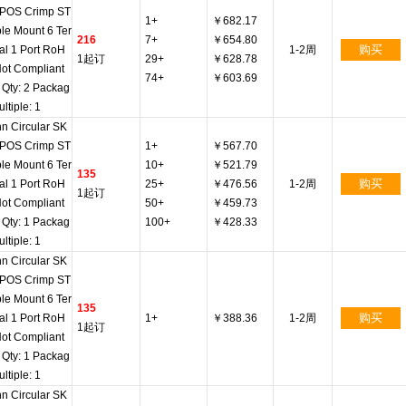
 POS Crimp ST
1+
￥682.17
le Mount 6 Ter
216
7+
￥654.80
购买
al 1 Port RoH
1-2周
1起订
29+
￥628.78
Not Compliant
74+
￥603.69
 Qty: 2 Packag
ltiple: 1
n Circular SK
 POS Crimp ST
1+
￥567.70
le Mount 6 Ter
10+
￥521.79
135
购买
al 1 Port RoH
25+
￥476.56
1-2周
1起订
Not Compliant
50+
￥459.73
 Qty: 1 Packag
100+
￥428.33
ltiple: 1
n Circular SK
 POS Crimp ST
le Mount 6 Ter
135
购买
al 1 Port RoH
1+
￥388.36
1-2周
1起订
Not Compliant
 Qty: 1 Packag
ltiple: 1
n Circular SK