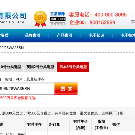
誉资质
品牌索引
产品索引
电子知识
电子技
99/26WA35SN
10号分类选型
英国2号分类选型
日本5号分类选型
格，货期，PDF，及最新库存
1500万条库存数据任选
满300元含运，满500元含税运，有单就有优惠，量大更优惠，支持原厂订货
实时单价
货期
述
实时库存
起订量
操作
(含税)
(工作日)
rcular MIL Spec