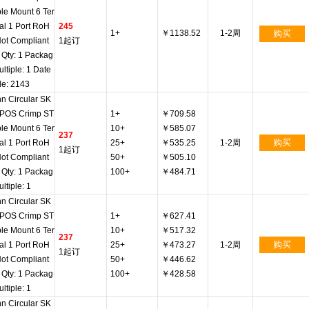
le Mount 6 Ter
al 1 Port RoH
245
1+
￥1138.52
1-2周
购买
Not Compliant
1起订
 Qty: 1 Packag
ultiple: 1 Date
e: 2143
n Circular SK
 POS Crimp ST
1+
￥709.58
le Mount 6 Ter
10+
￥585.07
237
购买
al 1 Port RoH
25+
￥535.25
1-2周
1起订
Not Compliant
50+
￥505.10
 Qty: 1 Packag
100+
￥484.71
ltiple: 1
n Circular SK
 POS Crimp ST
1+
￥627.41
le Mount 6 Ter
10+
￥517.32
237
购买
al 1 Port RoH
25+
￥473.27
1-2周
1起订
Not Compliant
50+
￥446.62
 Qty: 1 Packag
100+
￥428.58
ltiple: 1
n Circular SK