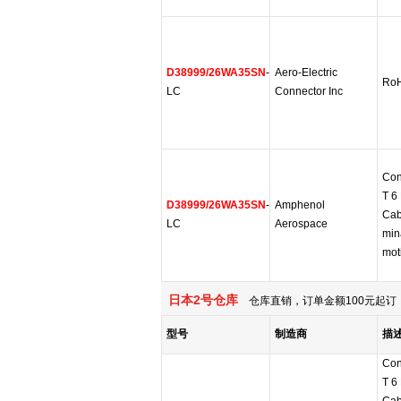
D38999/26WA35SN
-
Aero-Electric
RoH
LC
Connector Inc
Con
T 6
D38999/26WA35SN
-
Amphenol
Cab
LC
Aerospace
min
mot
日本2号仓库
仓库直销，订单金额100元起订，
型号
制造商
描
Con
T 6