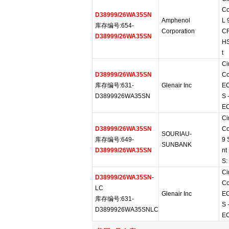
Co
D38999/26WA35SN
Amphenol
L 
库存编号:654-
Corporation
C
D38999/26WA35SN
HS
t
Ci
D38999/26WA35SN
Co
库存编号:631-
Glenair Inc
E
D3899926WA35SN
S 
E
Ci
D38999/26WA35SN
Co
SOURIAU-
库存编号:649-
9 
SUNBANK
D38999/26WA35SN
nt
S:
Ci
D38999/26WA35SN
-
Co
LC
Glenair Inc
E
库存编号:631-
S 
D3899926WA35SNLC
E