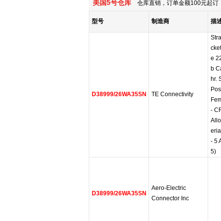
美国5号仓库
仓库直销，订单金额100元起订，
型号
制造商
描
Str
cke
e 2
b C
hr. 
Posi
D38999/26WA35SN
TE Connectivity
Fem
- C
All
eria
- 5 
5)
Aero-Electric
D38999/26WA35SN
Connector Inc