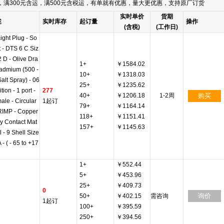
满300元含运，满500元含税运，有单就有优惠，量大更优惠，支持原厂订货
实时单价
货期
述
实时库存
起订量
操作
(含税)
(工作日)
aight Plug - So
t - DTS 6 C Siz
2 D - Olive Dra
1+
￥1584.02
admium (500 -
10+
￥1318.03
Salt Spray) - 06
25+
￥1235.62
tion - 1 port -
277
40+
￥1206.18
1-2周
购买
ale - Circular
1起订
79+
￥1164.14
RIMP - Copper
118+
￥1151.41
oy Contact Mat
157+
￥1145.63
l - 9 Shell Size
A - ( - 65 to +17
1+
￥552.44
5+
￥453.96
25+
￥409.73
0
询价
50+
￥402.15
需咨询
1起订
100+
￥395.59
250+
￥394.56