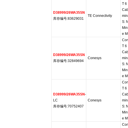
T 6
Cab
D38999/26WA35SN
TE Connectivity
min
库存编号:83629031
S: 
Min
e Mu
Con
T 6
Cab
D38999/26WA35SN
Conesys
min
库存编号:32849694
S: 
Min
e Mu
Con
T 6
D38999/26WA35SN
-
Cab
LC
Conesys
min
库存编号:70752407
S: 
Min
e Mu
Con