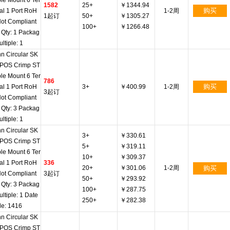
le Mount 6 Ter
1582
25+
￥1344.94
购买
al 1 Port RoH
1-2周
1起订
50+
￥1305.27
Not Compliant
100+
￥1266.48
 Qty: 1 Packag
ltiple: 1
n Circular SK
 POS Crimp ST
le Mount 6 Ter
786
购买
al 1 Port RoH
3+
￥400.99
1-2周
3起订
Not Compliant
 Qty: 3 Packag
ltiple: 1
n Circular SK
3+
￥330.61
 POS Crimp ST
5+
￥319.11
le Mount 6 Ter
10+
￥309.37
al 1 Port RoH
336
20+
￥301.06
1-2周
购买
Not Compliant
3起订
50+
￥293.92
 Qty: 3 Packag
100+
￥287.75
ultiple: 1 Date
250+
￥282.38
e: 1416
n Circular SK
 POS Crimp ST