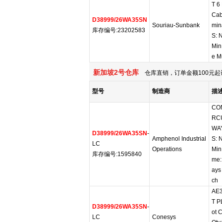
T 6
Cab
D38999/26WA35SN
Souriau-Sunbank
min
库存编号:23202583
S: 
Min
e Mu
新加坡2号仓库
仓库直销，订单金额100元起
型号
制造商
描
CO
RCU
WAY
D38999/26WA35SN
-
Amphenol Industrial
S: 
LC
Operations
Min 
库存编号:1595840
me:
ays
ch
AE3
T P
D38999/26WA35SN
-
ot 
LC
Conesys