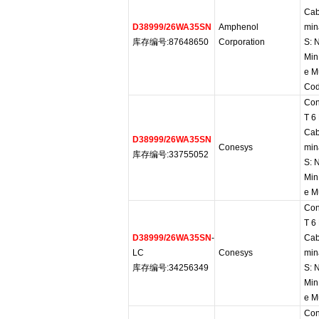
Cab
D38999/26WA35SN
Amphenol
min
库存编号:87648650
Corporation
S: 
Min
e M
Cod
Con
T 6
Cab
D38999/26WA35SN
Conesys
min
库存编号:33755052
S: 
Min
e Mu
Con
T 6
D38999/26WA35SN
-
Cab
LC
Conesys
min
库存编号:34256349
S: 
Min
e Mu
Con