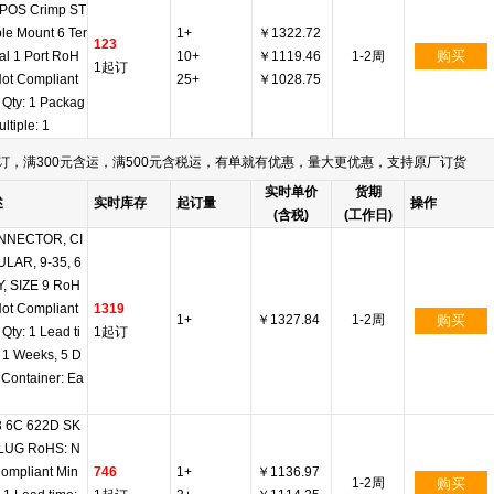
 POS Crimp ST
le Mount 6 Ter
1+
￥1322.72
123
购买
al 1 Port RoH
10+
￥1119.46
1-2周
1起订
Not Compliant
25+
￥1028.75
 Qty: 1 Packag
ltiple: 1
订，满300元含运，满500元含税运，有单就有优惠，量大更优惠，支持原厂订货
实时单价
货期
述
实时库存
起订量
操作
(含税)
(工作日)
NNECTOR, CI
LAR, 9-35, 6
, SIZE 9 RoH
Not Compliant
1319
1+
￥1327.84
1-2周
购买
Qty: 1 Lead ti
1起订
 1 Weeks, 5 D
 Container: Ea
 6C 622D SK
LUG RoHS: N
Compliant Min
746
1+
￥1136.97
1-2周
购买