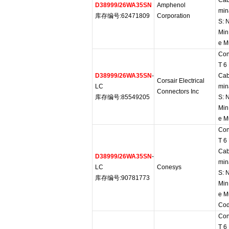
Cab
D38999/26WA35SN
Amphenol
min
库存编号:62471809
Corporation
S: 
Min
e Mu
Con
T 6
D38999/26WA35SN
-
Cab
Corsair Electrical
LC
min
Connectors Inc
库存编号:85549205
S: 
Min
e Mu
Con
T 6
Cab
D38999/26WA35SN
-
min
LC
Conesys
S: 
库存编号:90781773
Min
e M
Cod
Con
T 6