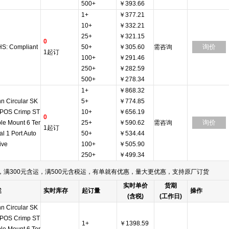
500+
￥393.66
1+
￥377.21
10+
￥332.21
25+
￥321.15
0
询价
S: Compliant
50+
￥305.60
需咨询
1起订
100+
￥291.46
250+
￥282.59
500+
￥278.34
1+
￥868.32
n Circular SK
5+
￥774.85
 POS Crimp ST
10+
￥656.19
0
询价
le Mount 6 Ter
25+
￥590.62
需咨询
1起订
al 1 Port Auto
50+
￥534.44
ive
100+
￥505.90
250+
￥499.34
满300元含运，满500元含税运，有单就有优惠，量大更优惠，支持原厂订货
实时单价
货期
述
实时库存
起订量
操作
(含税)
(工作日)
n Circular SK
 POS Crimp ST
1+
￥1398.59