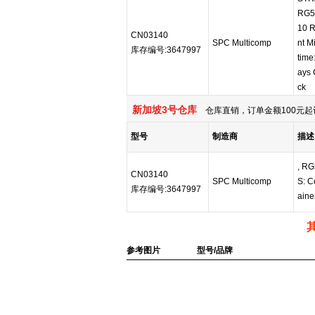
RG5
10 
CN03140
SPC Multicomp
nt M
库存编号:3647997
time
ays 
ck
新加坡3号仓库
仓库直销，订单金额100元起
型号
制造商
描述
, RG
CN03140
SPC Multicomp
S: C
库存编号:3647997
aine
参考图片
型号/品牌