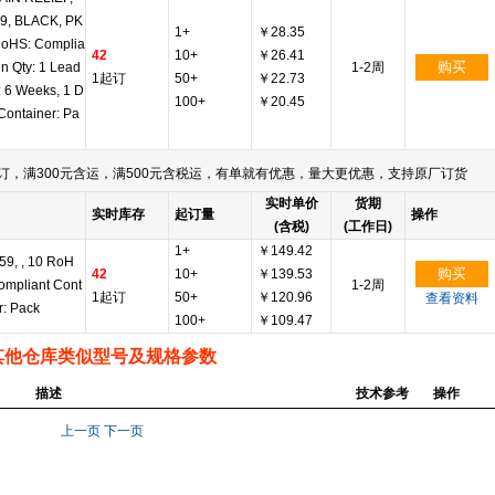
9, BLACK, PK
1+
￥28.35
RoHS: Complia
42
10+
￥26.41
购买
in Qty: 1 Lead
1-2周
1起订
50+
￥22.73
: 6 Weeks, 1 D
100+
￥20.45
Container: Pa
订，满300元含运，满500元含税运，有单就有优惠，量大更优惠，支持原厂订货
实时单价
货期
实时库存
起订量
操作
(含税)
(工作日)
1+
￥149.42
59, , 10 RoH
购买
42
10+
￥139.53
ompliant Cont
1-2周
1起订
50+
￥120.96
查看资料
r: Pack
100+
￥109.47
其他仓库类似型号及规格参数
描述
技术参考
操作
上一页
下一页