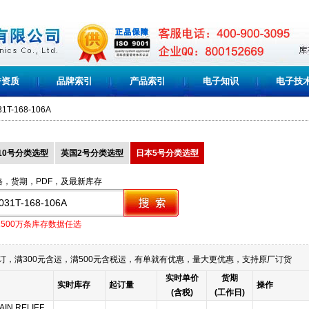
誉资质
品牌索引
产品索引
电子知识
电子技
31T-168-106A
10号分类选型
英国2号分类选型
日本5号分类选型
格，货期，PDF，及最新库存
1500万条库存数据任选
订，满300元含运，满500元含税运，有单就有优惠，量大更优惠，支持原厂订货
实时单价
货期
实时库存
起订量
操作
(含税)
(工作日)
AIN RELIEF,