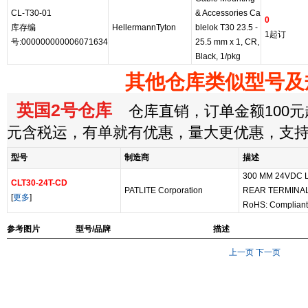
CL-T30-01
& Accessories Ca
0
库存编
HellermannTyton
blelok T30 23.5 -
1起订
号:000000000006071634
25.5 mm x 1, CR,
Black, 1/pkg
其他仓库类似型号及
英国2号仓库
仓库直销，订单金额100元起
元含税运，有单就有优惠，量大更优惠，支
型号
制造商
描述
300 MM 24VDC L
CLT30-24T-CD
PATLITE Corporation
REAR TERMINAL
[
更多
]
RoHS: Compliant
参考图片
型号/品牌
描述
上一页
下一页