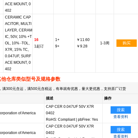
ACE MOUNT, 0
402
CERAMIC CAP
ACITOR, MULTI
LAYER, CERAM
IC, 50V, 10% +T
16
1+
￥11.60
购买
OL, 10% -TOL,
1-3周
1起订
9+
￥9.28
X7R, 15% TC,
0.047UF, SURF
ACE MOUNT, 0
402
其他仓库类似型号及规格参数
满300元含运，满500元含税运，有单就有优惠，量大更优惠，支持原厂订货
描述
操作
CAP CER 0.047UF 50V X7R
搜索
rporation of America
0402
查看资料
RoHS: Compliant
|
pbFree: Yes
CAP CER 0.047UF 50V X7R
搜索
rporation of America
0402
查看资料