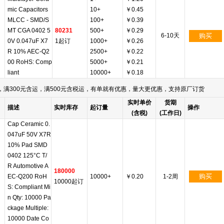
mic Capacitors
10+
￥0.45
MLCC - SMD/S
100+
￥0.39
MT CGA 0402 5
80231
500+
￥0.29
6-10天
购买
0V 0.047uF X7
1起订
1000+
￥0.26
R 10% AEC-Q2
2500+
￥0.22
00 RoHS: Comp
5000+
￥0.21
liant
10000+
￥0.18
满300元含运，满500元含税运，有单就有优惠，量大更优惠，支持原厂订货
实时单价
货期
描述
实时库存
起订量
操作
(含税)
(工作日)
Cap Ceramic 0.
047uF 50V X7R
10% Pad SMD
0402 125°C T/
R Automotive A
180000
购买
EC-Q200 RoH
10000+
￥0.20
1-2周
10000起订
S: Compliant Mi
n Qty: 10000 Pa
ckage Multiple:
10000 Date Co