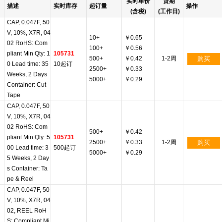
实时单价
货期
描述
实时库存
起订量
操作
(含税)
(工作日)
CAP, 0.047F, 50
V, 10%, X7R, 04
10+
￥0.65
02 RoHS: Com
100+
￥0.56
pliant Min Qty: 1
105731
500+
￥0.42
1-2周
购买
0 Lead time: 35
10起订
2500+
￥0.33
Weeks, 2 Days
5000+
￥0.29
Container: Cut
Tape
CAP, 0.047F, 50
V, 10%, X7R, 04
02 RoHS: Com
500+
￥0.42
pliant Min Qty: 5
105731
2500+
￥0.33
1-2周
购买
00 Lead time: 3
500起订
5000+
￥0.29
5 Weeks, 2 Day
s Container: Ta
pe & Reel
CAP, 0.047F, 50
V, 10%, X7R, 04
02, REEL RoH
S: Compliant Mi