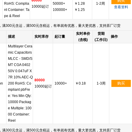
60000
购买
RoHS: Complia
50000+
￥1.28
1-2周
10000起订
查看资料
nt Container: Ta
100000+
￥1.25
pe & Reel
满300元含运，满500元含税运，有单就有优惠，量大更优惠，支持原厂订货
实时单价
货期
描述
实时库存
起订量
操作
(含税)
(工作日)
Multilayer Cera
mic Capacitors
MLCC - SMD/S
MT CGA 0402
50V 0.047uF X
7R 10% AEC-Q
80000
购买
on
200 RoHS: Co
10000+
￥0.18
1-3周
10000起订
mpliant pbFre
e: Yes Min Qty:
10000 Packag
e Multiple: 100
00 Container:
Reel
满300元含运，满500元含税运，有单就有优惠，量大更优惠，支持原厂订货