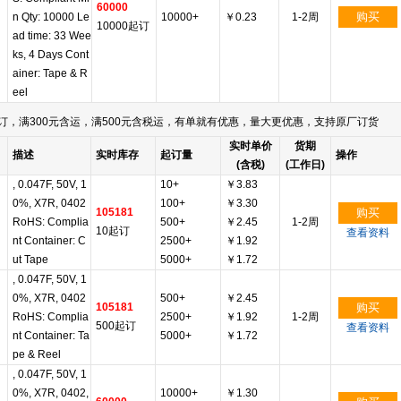
60000
购买
n Qty: 10000 Le
10000+
￥0.23
1-2周
10000起订
ad time: 33 Wee
ks, 4 Days Cont
ainer: Tape & R
eel
订，满300元含运，满500元含税运，有单就有优惠，量大更优惠，支持原厂订货
实时单价
货期
描述
实时库存
起订量
操作
(含税)
(工作日)
, 0.047F, 50V, 1
10+
￥3.83
0%, X7R, 0402
100+
￥3.30
105181
购买
RoHS: Complia
500+
￥2.45
1-2周
10起订
查看资料
nt Container: C
2500+
￥1.92
ut Tape
5000+
￥1.72
, 0.047F, 50V, 1
0%, X7R, 0402
500+
￥2.45
105181
购买
RoHS: Complia
2500+
￥1.92
1-2周
500起订
查看资料
nt Container: Ta
5000+
￥1.72
pe & Reel
, 0.047F, 50V, 1
0%, X7R, 0402,
10000+
￥1.30