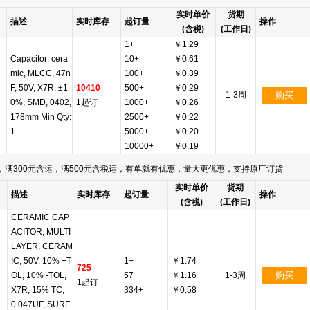
实时单价
货期
描述
实时库存
起订量
操作
(含税)
(工作日)
1+
￥1.29
Capacitor: cera
10+
￥0.61
mic, MLCC, 47n
100+
￥0.39
F, 50V, X7R, ±1
10410
500+
￥0.29
1-3周
购买
0%, SMD, 0402,
1起订
1000+
￥0.26
178mm Min Qty:
2500+
￥0.22
1
5000+
￥0.20
10000+
￥0.19
满300元含运，满500元含税运，有单就有优惠，量大更优惠，支持原厂订货
实时单价
货期
描述
实时库存
起订量
操作
(含税)
(工作日)
CERAMIC CAP
ACITOR, MULTI
LAYER, CERAM
IC, 50V, 10% +T
1+
￥1.74
725
购买
OL, 10% -TOL,
57+
￥1.16
1-3周
1起订
X7R, 15% TC,
334+
￥0.58
0.047UF, SURF