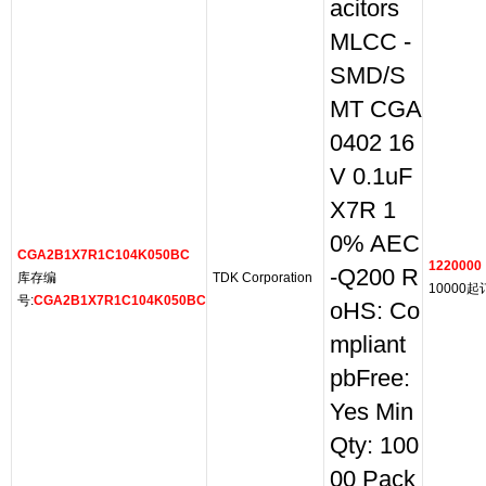
acitors
MLCC -
SMD/S
MT CGA
0402 16
V 0.1uF
X7R 1
0% AEC
CGA2B1X7R1C104K050BC
1220000
-Q200 R
库存编
TDK Corporation
10000起
号:
CGA2B1X7R1C104K050BC
oHS: Co
mpliant
pbFree:
Yes Min
Qty: 100
00 Pack