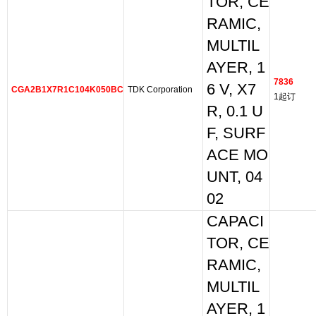
TOR, CE
RAMIC,
MULTIL
AYER, 1
7836
6 V, X7
CGA2B1X7R1C104K050BC
TDK Corporation
1起订
R, 0.1 U
F, SURF
ACE MO
UNT, 04
02
CAPACI
TOR, CE
RAMIC,
MULTIL
AYER, 1