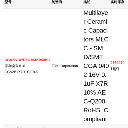
型号
制造商
描述
实时库存
Multilaye
r Cerami
c Capaci
tors MLC
C - SM
D/SMT
CGA2B1X7R1C104K050BC
2568970
CGA 040
库存编号:810-
TDK Corporation
1起订
CGA2B1X7R1C104K
2 16V 0.
1uF X7R
10% AE
C-Q200
RoHS: C
ompliant