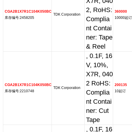
X7R, 040
2, RoHS:
CGA2B1X7R1C104K050BC
360000
TDK Corporation
库存编号:2458205
Complia
10000起订
nt Contai
ner: Tape
& Reel
, 0.1F, 16
V, 10%,
X7R, 040
2 RoHS:
CGA2B1X7R1C104K050BC
200135
TDK Corporation
库存编号:2210748
Complia
10起订
nt Contai
ner: Cut
Tape
, 0.1F, 16