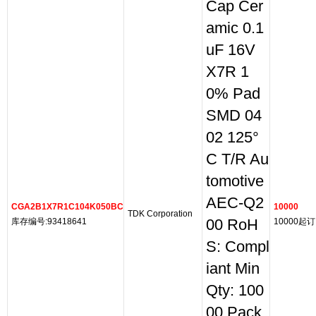
Cap Cer
amic 0.1
uF 16V
X7R 1
0% Pad
SMD 04
02 125°
C T/R Au
tomotive
AEC-Q2
CGA2B1X7R1C104K050BC
10000
TDK Corporation
库存编号:93418641
00 RoH
10000起订
S: Compl
iant Min
Qty: 100
00 Pack