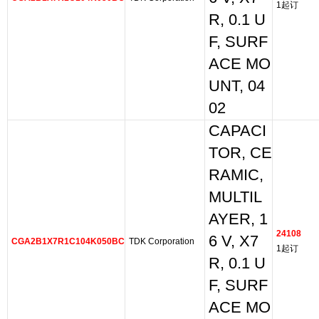
1起订
R, 0.1 U
F, SURF
ACE MO
UNT, 04
02
CAPACI
TOR, CE
RAMIC,
MULTIL
AYER, 1
24108
6 V, X7
CGA2B1X7R1C104K050BC
TDK Corporation
1起订
R, 0.1 U
F, SURF
ACE MO