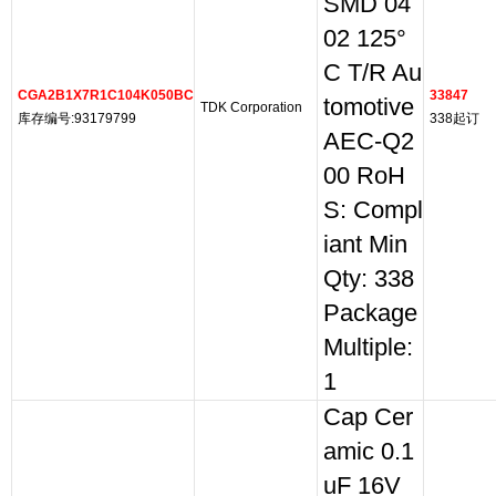
SMD 04
02 125°
C T/R Au
CGA2B1X7R1C104K050BC
33847
tomotive
TDK Corporation
库存编号:93179799
338起订
AEC-Q2
00 RoH
S: Compl
iant Min
Qty: 338
Package
Multiple:
1
Cap Cer
amic 0.1
uF 16V