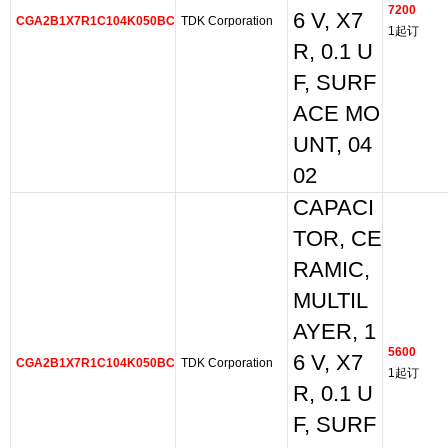
7200
6 V, X7
CGA2B1X7R1C104K050BC
TDK Corporation
1起订
R, 0.1 U
F, SURF
ACE MO
UNT, 04
02
CAPACI
TOR, CE
RAMIC,
MULTIL
AYER, 1
5600
6 V, X7
CGA2B1X7R1C104K050BC
TDK Corporation
1起订
R, 0.1 U
F, SURF