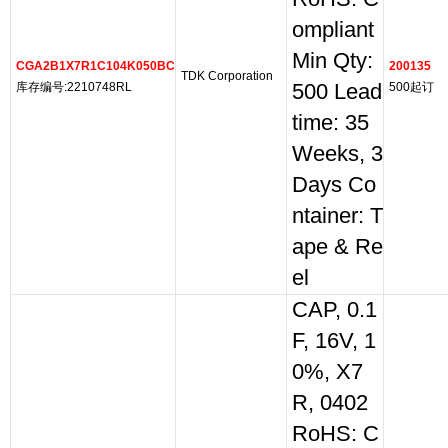
ompliant
Min Qty:
CGA2B1X7R1C104K050BC
200135
TDK Corporation
库存编号:2210748RL
500 Lead
500起订
time: 35
Weeks, 3
Days Co
ntainer: T
ape & Re
el
CAP, 0.1
F, 16V, 1
0%, X7
R, 0402
RoHS: C