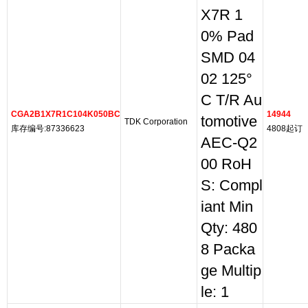
X7R 1
0% Pad
SMD 04
02 125°
C T/R Au
CGA2B1X7R1C104K050BC
14944
tomotive
TDK Corporation
库存编号:87336623
4808起订
AEC-Q2
00 RoH
S: Compl
iant Min
Qty: 480
8 Packa
ge Multip
le: 1