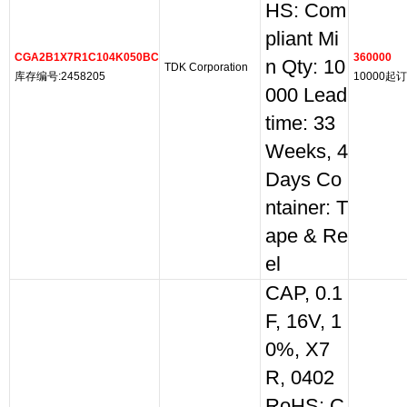
HS: Com
pliant Mi
CGA2B1X7R1C104K050BC
360000
n Qty: 10
TDK Corporation
库存编号:2458205
10000起订
000 Lead
time: 33
Weeks, 4
Days Co
ntainer: T
ape & Re
el
CAP, 0.1
F, 16V, 1
0%, X7
R, 0402
RoHS: C