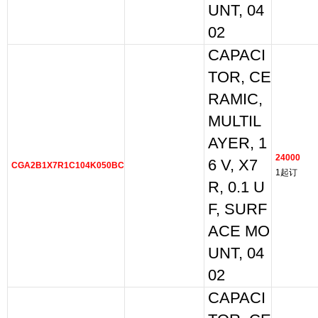
UNT, 04
02
CAPACI
TOR, CE
RAMIC,
MULTIL
AYER, 1
24000
6 V, X7
CGA2B1X7R1C104K050BC
1起订
R, 0.1 U
F, SURF
ACE MO
UNT, 04
02
CAPACI