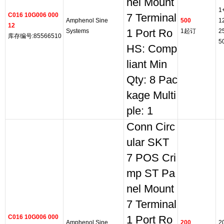
nel Mount
1
C016 10G006 000
7 Terminal
Amphenol Sine
500
1
12
Systems
1 Port Ro
1起订
2
库存编号:85566510
5
HS: Comp
liant Min
Qty: 8 Pac
kage Multi
ple: 1
Conn Circ
ular SKT
7 POS Cri
mp ST Pa
nel Mount
7 Terminal
C016 10G006 000
1 Port Ro
Amphenol Sine
200
2