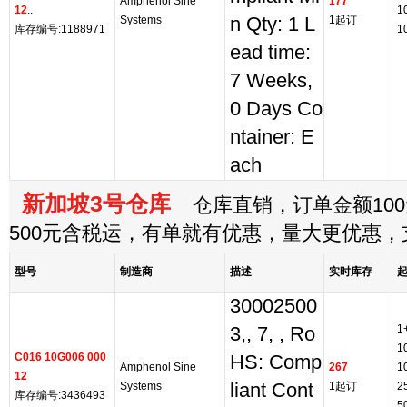
Amphenol Sine
177
12
..
1
Systems
n Qty: 1 L
1起订
库存编号:1188971
1
ead time:
7 Weeks,
0 Days Co
ntainer: E
ach
新加坡3号仓库
仓库直销，订单金额100
500元含税运，有单就有优惠，量大更优惠
型号
制造商
描述
实时库存
30002500
1
3,, 7, , Ro
1
C016 10G006 000
HS: Comp
Amphenol Sine
267
1
12
Systems
liant Cont
1起订
2
库存编号:3436493
5