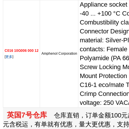
Appliance socket
-40 ... +100 °C C
Combustibility cl
Connector Design:
material: Silver-
contacts: Female 
C016 10G006 000 12
Amphenol Corporation
[
更多
]
Polyamide (PA 66
Screw Locking Mo
Mount Protection 
C16-1 eco/mate T
Crimp Connection
voltage: 250 VA
英国7号仓库
仓库直销，订单金额100元起
元含税运，有单就有优惠，量大更优惠，支