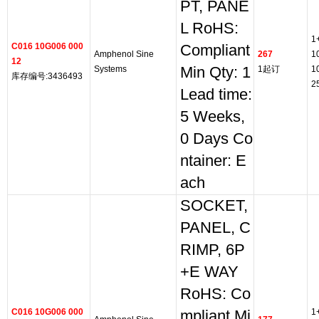
PT, PANE
L RoHS:
1
C016 10G006 000
Compliant
Amphenol Sine
267
1
12
Systems
Min Qty: 1
1起订
1
库存编号:3436493
2
Lead time:
5 Weeks,
0 Days Co
ntainer: E
ach
SOCKET,
PANEL, C
RIMP, 6P
+E WAY
RoHS: Co
C016 10G006 000
1
mpliant Mi