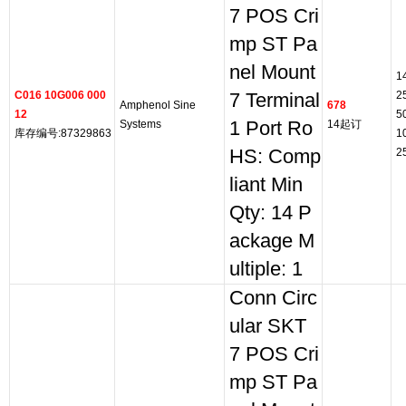
7 POS Cri
mp ST Pa
nel Mount
1
C016 10G006 000
2
7 Terminal
Amphenol Sine
678
12
5
Systems
1 Port Ro
14起订
库存编号:87329863
1
HS: Comp
2
liant Min
Qty: 14 P
ackage M
ultiple: 1
Conn Circ
ular SKT
7 POS Cri
mp ST Pa