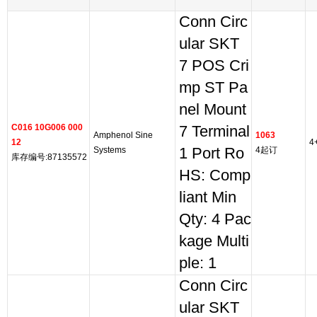
Conn Circ
ular SKT
7 POS Cri
mp ST Pa
nel Mount
C016 10G006 000
7 Terminal
Amphenol Sine
1063
12
4
Systems
1 Port Ro
4起订
库存编号:87135572
HS: Comp
liant Min
Qty: 4 Pac
kage Multi
ple: 1
Conn Circ
ular SKT