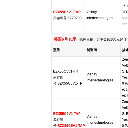
, 5.
BZX55C5V1-TAP
Vishay
DO3
库存编号:1779203
Intertechnologies
plia
ach
美国6号仓库
仓库直销，订单金额100元起订，
型号
制造商
描
Zen
Vol
BZX55C5V1-TR
S: 
Vishay
库存编
Yes
Intertechnologies
号:BZX55C5V1-TR
0 P
e: 
er:
Zen
Vol
BZX55C5V1-TAP
S: 
Vishay
库存编
Yes
Intertechnologies
号:
BZX55C5V1-TAP
0 P