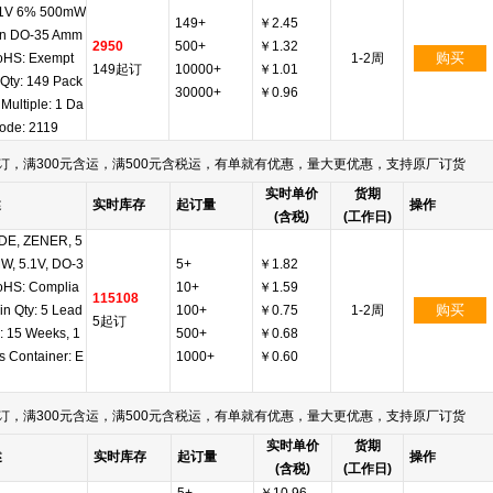
.1V 6% 500mW
149+
￥2.45
in DO-35 Amm
2950
500+
￥1.32
购买
oHS: Exempt
1-2周
149起订
10000+
￥1.01
 Qty: 149 Pack
30000+
￥0.96
Multiple: 1 Da
Code: 2119
订，满300元含运，满500元含税运，有单就有优惠，量大更优惠，支持原厂订货
实时单价
货期
述
实时库存
起订量
操作
(含税)
(工作日)
DE, ZENER, 5
W, 5.1V, DO-3
5+
￥1.82
oHS: Complia
10+
￥1.59
115108
购买
in Qty: 5 Lead
100+
￥0.75
1-2周
5起订
: 15 Weeks, 1
500+
￥0.68
s Container: E
1000+
￥0.60
订，满300元含运，满500元含税运，有单就有优惠，量大更优惠，支持原厂订货
实时单价
货期
述
实时库存
起订量
操作
(含税)
(工作日)