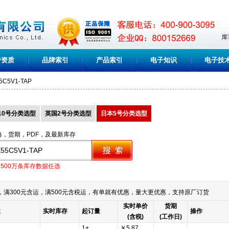
誉资质
品牌索引
产品索引
电子知识
电子技
5C5V1-TAP
10号分类选型
英国2号分类选型
日本5号分类选型
格，货期，PDF，及最新库存
1500万条库存数据任选
满300元含运，满500元含税运，有单就有优惠，量大更优惠，支持原厂订货
实时单价
货期
述
实时库存
起订量
操作
(含税)
(工作日)
1+
￥5.87