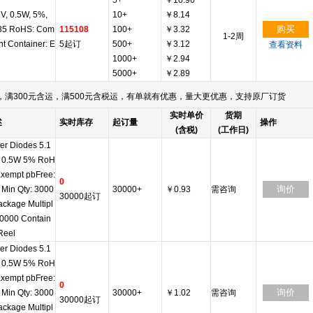
5+
￥10.96
1V, 0.5W, 5%,
10+
￥8.14
购买
5 RoHS: Com
115108
100+
￥3.32
1-2周
nt Container: E
5起订
500+
￥3.12
查看资料
1000+
￥2.94
5000+
￥2.89
满300元含运，满500元含税运，有单就有优惠，量大更优惠，支持原厂订货
实时单价
货期
述
实时库存
起订量
操作
(含税)
(工作日)
er Diodes 5.1
t 0.5W 5% RoH
Exempt pbFree:
0
询价
 Min Qty: 3000
30000+
￥0.93
需咨询
30000起订
ackage Multipl
10000 Contain
 Reel
er Diodes 5.1
t 0.5W 5% RoH
Exempt pbFree:
0
询价
 Min Qty: 3000
30000+
￥1.02
需咨询
30000起订
ackage Multipl