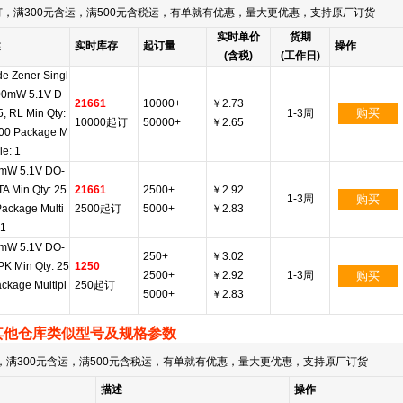
，满300元含运，满500元含税运，有单就有优惠，量大更优惠，支持原厂订货
实时单价
货期
述
实时库存
起订量
操作
(含税)
(工作日)
de Zener Singl
00mW 5.1V D
21661
10000+
￥2.73
购买
, RL Min Qty:
1-3周
10000起订
50000+
￥2.65
00 Package M
le: 1
mW 5.1V DO-
TA Min Qty: 25
21661
2500+
￥2.92
1-3周
购买
Package Multi
2500起订
5000+
￥2.83
 1
mW 5.1V DO-
250+
￥3.02
PK Min Qty: 25
1250
2500+
￥2.92
1-3周
购买
ckage Multipl
250起订
5000+
￥2.83
其他仓库类似型号及规格参数
满300元含运，满500元含税运，有单就有优惠，量大更优惠，支持原厂订货
描述
操作