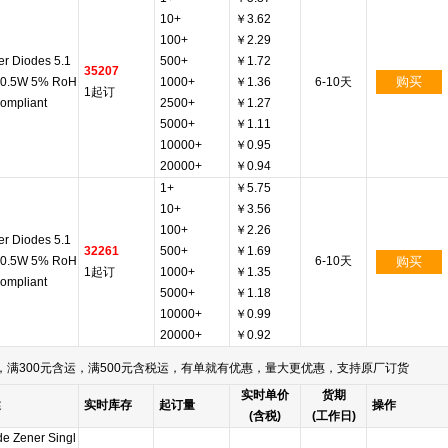
10+
￥3.62
100+
￥2.29
er Diodes 5.1
500+
￥1.72
35207
购买
t 0.5W 5% RoH
1000+
￥1.36
6-10天
1起订
Compliant
2500+
￥1.27
5000+
￥1.11
10000+
￥0.95
20000+
￥0.94
1+
￥5.75
10+
￥3.56
100+
￥2.26
er Diodes 5.1
32261
500+
￥1.69
t 0.5W 5% RoH
6-10天
购买
1起订
1000+
￥1.35
Compliant
5000+
￥1.18
10000+
￥0.99
20000+
￥0.92
满300元含运，满500元含税运，有单就有优惠，量大更优惠，支持原厂订货
实时单价
货期
述
实时库存
起订量
操作
(含税)
(工作日)
de Zener Singl