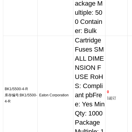
ackage M
ultiple: 50
0 Contain
er: Bulk
Cartridge
Fuses SM
ALL DIME
NSION F
USE RoH
S: Compli
BK1/S500-4-R
0
ant pbFre
库存编号:BK1/S500-
Eaton Corporation
1起订
4-R
e: Yes Min
Qty: 1000
Package
Multiple: 1