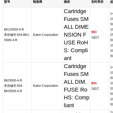
型号
制造商
描述
实时库存
Cartridge
1
Fuses SM
1
5
ALL DIME
BK1/S500-4-R
1
983
NSION F
库存编号:504-BK1-
Eaton Corporation
2
1起订
S500-4-R
5
USE RoH
1
S: Compli
2
5
ant
Cartridge
1
1
Fuses SM
5
BK/S500-4-R
ALL DIM.
803
1
库存编号:504-
Eaton Corporation
FUSE Ro
1起订
2
BK/S500-4-R
5
HS: Comp
1
liant
5
1