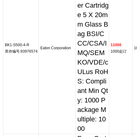
er Cartridg
e 5 X 20m
m Glass B
ag BSI/C
CC/CSA/I
BK1-S500-4-R
11000
Eaton Corporation
1
库存编号:93976574
MQ/SEM
1000起订
KO/VDE/c
ULus RoH
S: Compli
ant Min Qt
y: 1000 P
ackage M
ultiple: 10
00