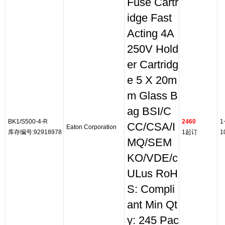
Fuse Cartr
idge Fast
Acting 4A
250V Hold
er Cartridg
e 5 X 20m
m Glass B
ag BSI/C
BK1/S500-4-R
2460
1
CC/CSA/I
Eaton Corporation
库存编号:92918978
1起订
1
MQ/SEM
KO/VDE/c
ULus RoH
S: Compli
ant Min Qt
y: 245 Pac