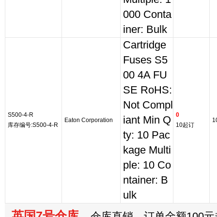
000 Conta
iner: Bulk
Cartridge
Fuses S5
00 4A FU
SE RoHS:
Not Compl
S500-4-R
0
iant Min Q
Eaton Corporation
1
库存编号:S500-4-R
10起订
ty: 10 Pac
kage Multi
ple: 10 Co
ntainer: B
ulk
英国7号仓库
仓库直销，订单金额100元起