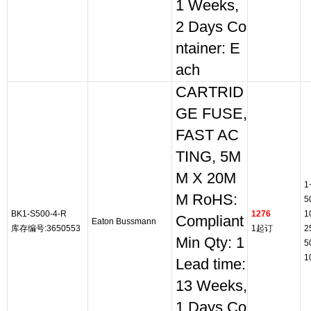
1 Weeks,
2 Days Co
ntainer: E
ach
CARTRID
GE FUSE,
FAST AC
TING, 5M
M X 20M
1
M RoHS:
5
BK1-S500-4-R
1276
1
Compliant
Eaton Bussmann
库存编号:3650553
1起订
2
Min Qty: 1
5
1
Lead time:
13 Weeks,
1 Days Co