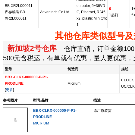
BB-XR2L000011
e: router, 9÷36VD
0
1
库存编号:BB-
Advantech Co Ltd
C, Ethernet, RJ45
1起订
5
XR2L000011
x2, plastic Min Qty:
1
其他仓库类似型号及
新加坡2号仓库
仓库直销，订单金额100
500元含税运，有单就有优惠，量大更优惠
型号
制造商
描述
BBX-CLKX-000000-P-P1-
CLOCK 
PRODLINE
Micrium
UC/CLK
[
更多
]
参考图片
型号/品牌
描述
BBX-CLKX-000000-P-P1-
原厂原装货
PRODLINE
MICRIUM