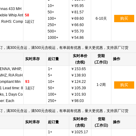
10+
￥95.95
nnas 433 MH
50+
￥81.57
exible Whip Ant
58
购买
100+
￥69.60
6-10天
a RoHS: Comp
1起订
250+
￥66.60
500+
￥55.70
1000+
￥54.86
订，满300元含运，满500元含税运，有单就有优惠，量大更优惠，支持原厂订货
实时单价
货期
实时库存
起订量
操作
(含税)
(工作日)
ENNA, WHIP,
1+
￥153.65
MHZ, R/A RoH
5+
￥138.93
ompliant Min
93
10+
￥124.22
1-2周
购买
 1 Lead time: 8
1起订
50+
￥105.39
s, 1 Days Co
100+
￥101.93
ner: Each
250+
￥98.03
订，满300元含运，满500元含税运，有单就有优惠，量大更优惠，支持原厂订货
实时单价
货期
实时库存
起订量
操作
(含税)
(工作日)
1+
￥1025.17