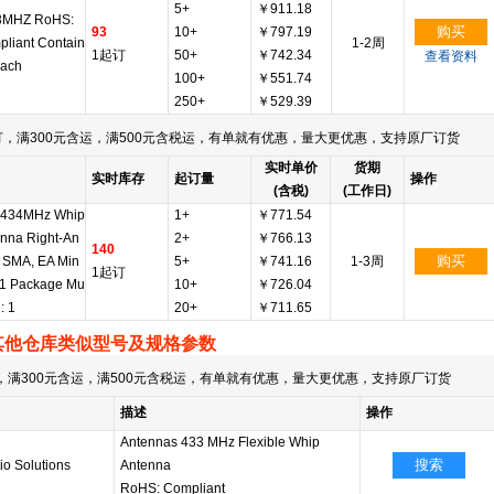
5+
￥911.18
33MHZ RoHS:
购买
93
10+
￥797.19
liant Contain
1-2周
1起订
50+
￥742.34
查看资料
Each
100+
￥551.74
250+
￥529.39
，满300元含运，满500元含税运，有单就有优惠，量大更优惠，支持原厂订货
实时单价
货期
实时库存
起订量
操作
(含税)
(工作日)
-434MHz Whip
1+
￥771.54
nna Right-An
2+
￥766.13
140
购买
 SMA, EA Min
5+
￥741.16
1-3周
1起订
 1 Package Mu
10+
￥726.04
e: 1
20+
￥711.65
其他仓库类似型号及规格参数
满300元含运，满500元含税运，有单就有优惠，量大更优惠，支持原厂订货
描述
操作
Antennas 433 MHz Flexible Whip
搜索
o Solutions
Antenna
RoHS: Compliant