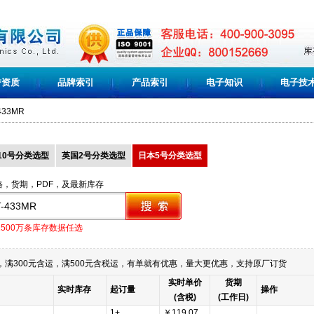
誉资质
品牌索引
产品索引
电子知识
电子技
433MR
10号分类选型
英国2号分类选型
日本5号分类选型
格，货期，PDF，及最新库存
1500万条库存数据任选
满300元含运，满500元含税运，有单就有优惠，量大更优惠，支持原厂订货
实时单价
货期
实时库存
起订量
操作
(含税)
(工作日)
1+
￥119.07