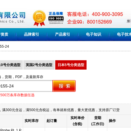
誉资质
品牌索引
产品索引
电子知识
电子技
55-24
10号分类选型
英国2号分类选型
日本5号分类选型
格，货期，PDF，及最新库存
1500万条库存数据任选
满300元含运，满500元含税运，有单就有优惠，量大更优惠，支持原厂订货
实时单价
货期
实时库存
起订量
操作
(含税)
(工作日)
 Probe PL 1 P