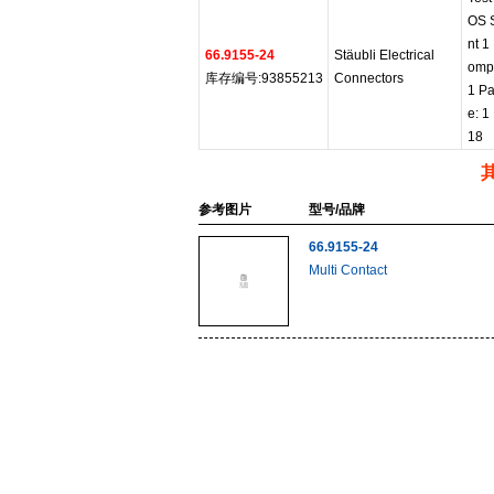
OS 
nt 1
66.9155-24
Stäubli Electrical
ompl
库存编号:93855213
Connectors
1 Pa
e: 1
18
参考图片
型号/品牌
66.9155-24
Multi Contact