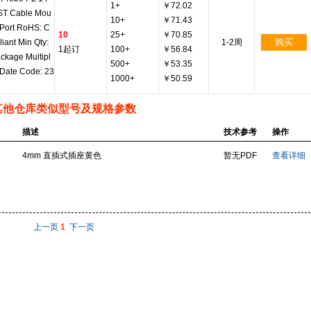
1+
￥72.02
ST Cable Mou
10+
￥71.43
 Port RoHS: C
10
25+
￥70.85
购买
iant Min Qty:
1-2周
1起订
100+
￥56.84
ckage Multipl
500+
￥53.35
 Date Code: 23
1000+
￥50.59
其他仓库类似型号及规格参数
描述
技术参考
操作
4mm 直插式插座黄色
暂无PDF
查看详细
上一页
1
下一页