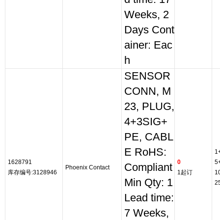
Weeks, 2
Days Cont
ainer: Eac
h
SENSOR
CONN, M
23, PLUG,
4+3SIG+
PE, CABL
E RoHS:
1
1628791
0
5
Compliant
Phoenix Contact
库存编号:3128946
1起订
1
Min Qty: 1
2
Lead time:
7 Weeks,