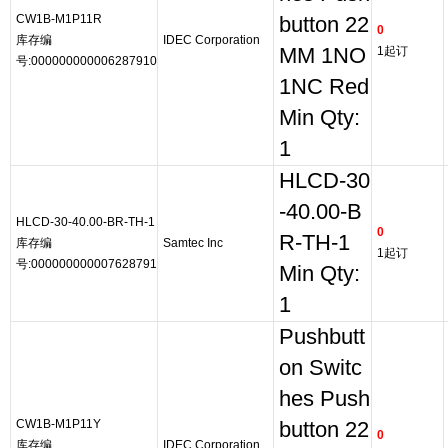
CW1B-M1P11R
button 22
0
库存编
IDEC Corporation
MM 1NO
1起订
号:000000000006287910
1NC Red
Min Qty:
1
HLCD-30
-40.00-B
HLCD-30-40.00-BR-TH-1
0
R-TH-1
库存编
Samtec Inc
1起订
号:000000000007628791
Min Qty:
1
Pushbutt
on Switc
hes Push
CW1B-M1P11Y
button 22
0
库存编
IDEC Corporation