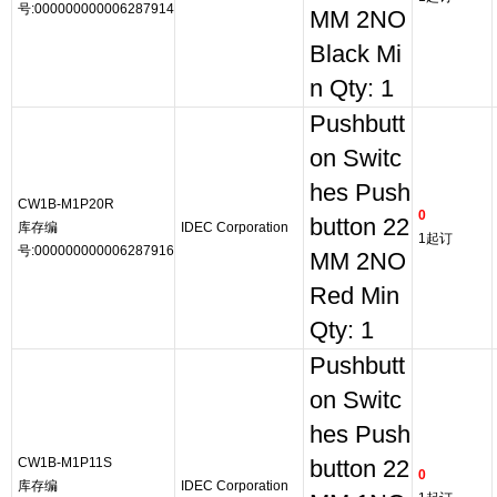
号:000000000006287914
MM 2NO
Black Mi
n Qty: 1
Pushbutt
on Switc
hes Push
CW1B-M1P20R
0
button 22
库存编
IDEC Corporation
1起订
号:000000000006287916
MM 2NO
Red Min
Qty: 1
Pushbutt
on Switc
hes Push
CW1B-M1P11S
button 22
0
库存编
IDEC Corporation