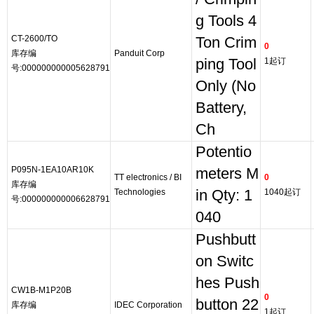
g Tools 4
CT-2600/TO
Ton Crim
0
库存编
Panduit Corp
ping Tool
1起订
号:000000000005628791
Only (No
Battery,
Ch
Potentio
P095N-1EA10AR10K
meters M
TT electronics / BI
0
库存编
Technologies
in Qty: 1
1040起订
号:000000000006628791
040
Pushbutt
on Switc
hes Push
CW1B-M1P20B
0
button 22
库存编
IDEC Corporation
1起订