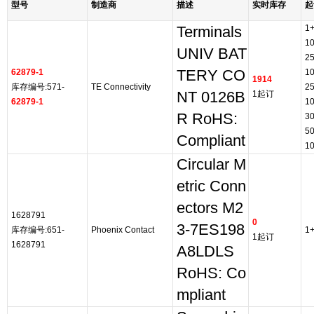
型号
制造商
描述
实时库存
起
1
Terminals
1
UNIV BAT
2
62879-1
TERY CO
1
1914
库存编号:571-
TE Connectivity
2
NT 0126B
1起订
62879-1
1
R RoHS:
3
5
Compliant
1
Circular M
etric Conn
ectors M2
1628791
0
3-7ES198
库存编号:651-
Phoenix Contact
1
1起订
1628791
A8LDLS
RoHS: Co
mpliant