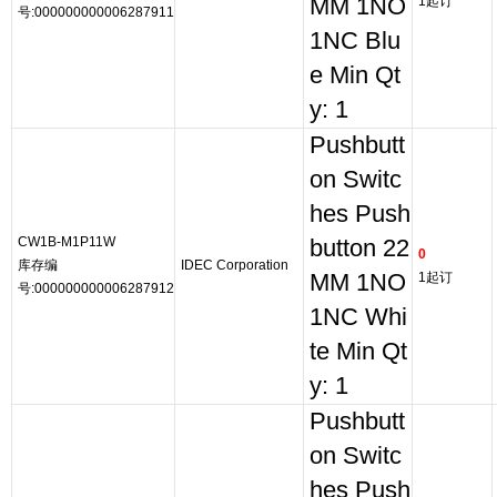
MM 1NO
1起订
号:000000000006287911
1NC Blu
e Min Qt
y: 1
Pushbutt
on Switc
hes Push
CW1B-M1P11W
button 22
0
库存编
IDEC Corporation
MM 1NO
1起订
号:000000000006287912
1NC Whi
te Min Qt
y: 1
Pushbutt
on Switc
hes Push