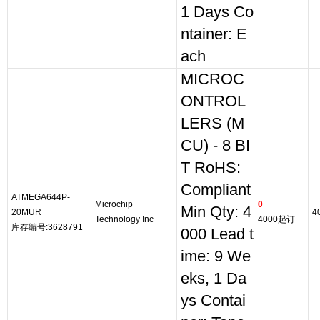
1 Days Co
ntainer: E
ach
MICROC
ONTROL
LERS (M
CU) - 8 BI
T RoHS:
Compliant
ATMEGA644P-
Microchip
0
Min Qty: 4
20MUR
4
Technology Inc
4000起订
库存编号:3628791
000 Lead t
ime: 9 We
eks, 1 Da
ys Contai