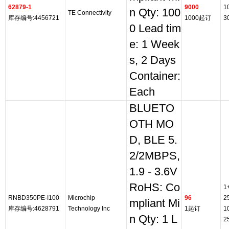
62879-1
9000
1
n Qty: 100
TE Connectivity
库存编号:4456721
1000起订
3
0 Lead tim
e: 1 Week
s, 2 Days
Container:
Each
BLUETO
OTH MO
D, BLE 5.
2/2MBPS,
1.9 - 3.6V
RoHS: Co
1
RNBD350PE-I100
Microchip
96
2
mpliant Mi
库存编号:4628791
Technology Inc
1起订
1
n Qty: 1 L
2