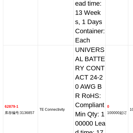
ead time:
13 Week
s, 1 Days
Container:
Each
UNIVERS
AL BATTE
RY CONT
ACT 24-2
0 AWG B
R RoHS:
Compliant
62879-1
0
TE Connectivity
1
库存编号:3136857
Min Qty: 1
100000起订
00000 Lea
d time: 17