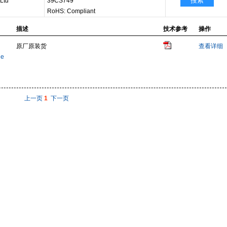
搜索
 Ltd
39CS749
RoHS: Compliant
描述
技术参考
操作
原厂原装货
查看详细
le
上一页
1
下一页