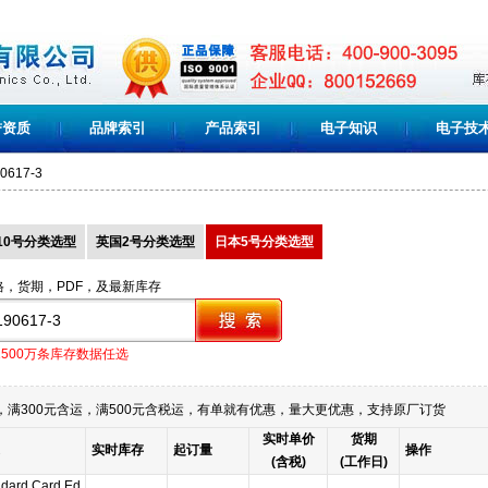
誉资质
品牌索引
产品索引
电子知识
电子技
90617-3
10号分类选型
英国2号分类选型
日本5号分类选型
格，货期，PDF，及最新库存
1500万条库存数据任选
满300元含运，满500元含税运，有单就有优惠，量大更优惠，支持原厂订货
实时单价
货期
实时库存
起订量
操作
(含税)
(工作日)
ndard Card Ed