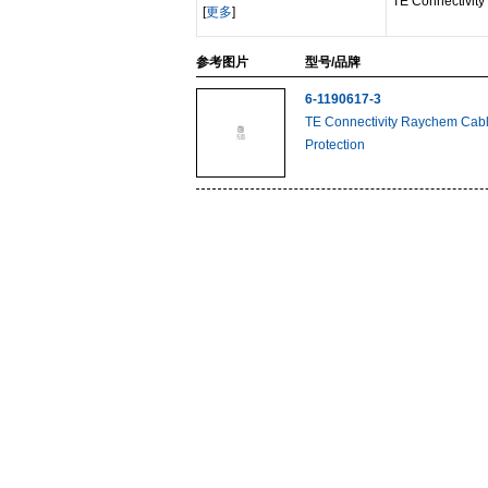
TE Connectivity
[
更多
]
参考图片
型号/品牌
6-1190617-3
TE Connectivity Raychem Cab
Protection