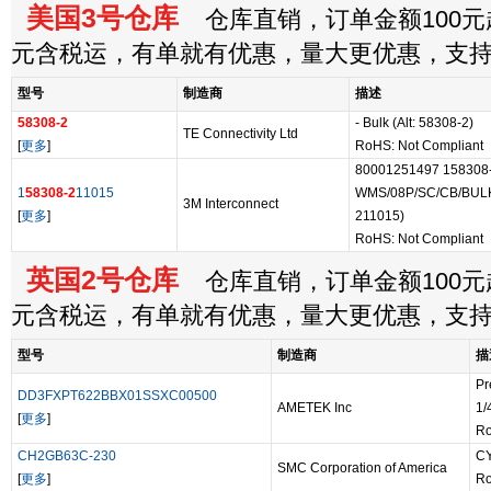
美国3号仓库
仓库直销，订单金额100元起
元含税运，有单就有优惠，量大更优惠，支
型号
制造商
描述
58308-2
- Bulk (Alt: 58308-2)
TE Connectivity Ltd
[
更多
]
RoHS: Not Compliant
80001251497 15830
1
58308-2
11015
WMS/08P/SC/CB/BULK/1
3M Interconnect
[
更多
]
211015)
RoHS: Not Compliant
英国2号仓库
仓库直销，订单金额100元起
元含税运，有单就有优惠，量大更优惠，支
型号
制造商
描
Pr
DD3FXPT622BBX01SSXC00500
AMETEK Inc
1/
[
更多
]
Ro
CH2GB63C-230
C
SMC Corporation of America
[
更多
]
Ro