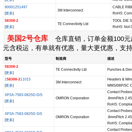
80001251497
CABLE RIB
3M Interconnect
[
更多
]
RoHS: Comp
58308-2
TOOL DIE 
TE Connectivity Ltd
[
更多
]
RoHS: Not 
美国2号仓库
仓库直销，订单金额100元起
元含税运，有单就有优惠，量大更优惠，支
型号
制造商
描述
58308-2
TE Connectivity Ltd
Punches & Die
[
更多
]
1
58308-2
11015
Headers & Wir
3M Interconnect
[
更多
]
WMS/08P/SC 
Contact Probe
XP3A-7583-0825D-D/S
OMRON Corporation
.8mmPitch 2.4
[
更多
]
RoHS: Complia
Contact Probe
XP3A-7583-0825D-S/S
OMRON Corporation
.8mmPitch 2.4
[
更多
]
RoHS: Complia
Contact Probe