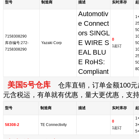
型号
制造商
描述
实时库存
起
Automotiv
1
e Connect
2
5
ors SINGL
7158308290
1
0
E WIRE S
库存编号:272-
Yazaki Corp
5
1起订
7158308290
1
EAL BLU
2
E RoHS:
5
8
Compliant
美国5号仓库
仓库直销，订单金额100元起
元含税运，有单就有优惠，量大更优惠，支
型号
制造商
描述
实时库存
起
1
0
58308-2
TE Connectivity
3
1起订
5