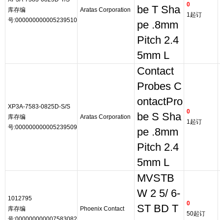
0
be T Sha
库存编
Aratas Corporation
1起订
号:000000000005239510
pe .8mm
Pitch 2.4
5mm L
Contact
Probes C
ontactPro
XP3A-7583-0825D-S/S
0
be S Sha
库存编
Aratas Corporation
1起订
号:000000000005239509
pe .8mm
Pitch 2.4
5mm L
MVSTB
W 2 5/ 6-
1012795
0
ST BD T
库存编
Phoenix Contact
50起订
号:000000000007583082