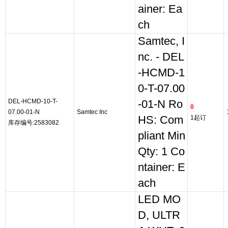
ainer: Ea
ch
Samtec, I
nc. - DEL
-HCMD-1
0-T-07.00
DEL-HCMD-10-T-
-01-N Ro
0
07.00-01-N
Samtec Inc
HS: Com
1起订
库存编号:2583082
pliant Min
Qty: 1 Co
ntainer: E
ach
LED MO
D, ULTR