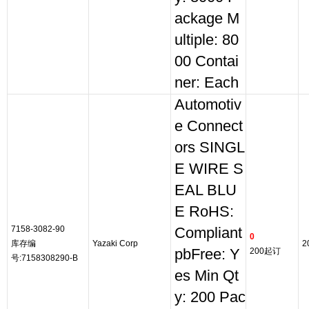
ackage M
ultiple: 80
00 Contai
ner: Each
Automotiv
e Connect
ors SINGL
E WIRE S
EAL BLU
E RoHS:
7158-3082-90
Compliant
0
库存编
Yazaki Corp
2
pbFree: Y
200起订
号:7158308290-B
es Min Qt
y: 200 Pac