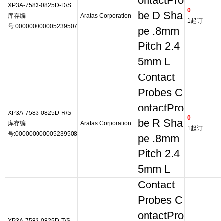
ontactPro
XP3A-7583-0825D-D/S
0
be D Sha
库存编
Aratas Corporation
1起订
号:000000000005239507
pe .8mm
Pitch 2.4
5mm L
Contact
Probes C
ontactPro
XP3A-7583-0825D-R/S
0
be R Sha
库存编
Aratas Corporation
1起订
号:000000000005239508
pe .8mm
Pitch 2.4
5mm L
Contact
Probes C
ontactPro
XP3A-7583-0825D-T/S