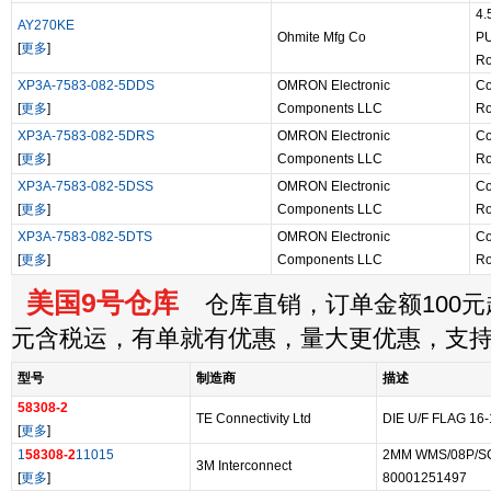
4
AY270KE
Ohmite Mfg Co
P
[
更多
]
Ro
XP3A-7583-082-5DDS
OMRON Electronic
Co
[
更多
]
Components LLC
Ro
XP3A-7583-082-5DRS
OMRON Electronic
Co
[
更多
]
Components LLC
Ro
XP3A-7583-082-5DSS
OMRON Electronic
Co
[
更多
]
Components LLC
Ro
XP3A-7583-082-5DTS
OMRON Electronic
Co
[
更多
]
Components LLC
Ro
美国9号仓库
仓库直销，订单金额100元起
元含税运，有单就有优惠，量大更优惠，支
型号
制造商
描述
58308-2
TE Connectivity Ltd
DIE U/F FLAG 16
[
更多
]
1
58308-2
11015
2MM WMS/08P/S
3M Interconnect
[
更多
]
80001251497