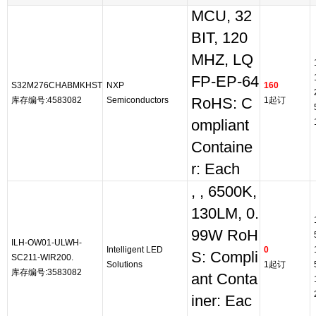
MCU, 32
BIT, 120
MHZ, LQ
FP-EP-64
S32M276CHABMKHST
NXP
160
库存编号:4583082
Semiconductors
RoHS: C
1起订
ompliant
Containe
r: Each
, , 6500K,
130LM, 0.
99W RoH
ILH-OW01-ULWH-
Intelligent LED
0
S: Compli
SC211-WIR200.
Solutions
1起订
库存编号:3583082
ant Conta
iner: Eac