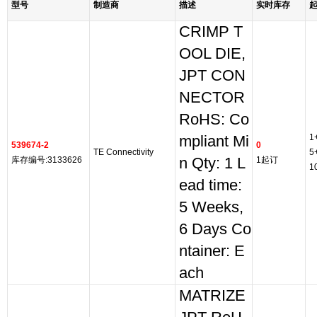
型号
制造商
描述
实时库存
CRIMP T
OOL DIE,
JPT CON
NECTOR
RoHS: Co
1
mpliant Mi
539674-2
0
TE Connectivity
5
库存编号:3133626
n Qty: 1 L
1起订
1
ead time:
5 Weeks,
6 Days Co
ntainer: E
ach
MATRIZE