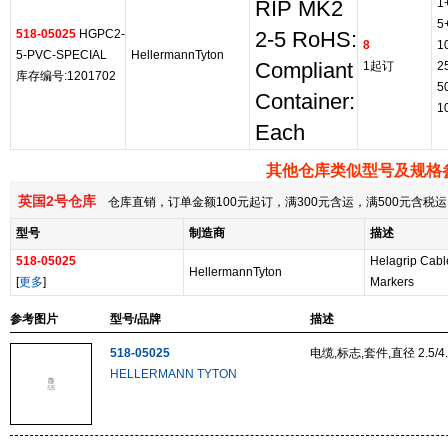
1
RIP MK2
5
518-05025
HGPC2-
2-5 RoHS:
8
1
5-PVC-SPECIAL
HellermannTyton
Compliant
1起订
2
库存编号:1201702
5
Container:
1
Each
其他仓库类似型号及规格
英国2号仓库
仓库直销，订单金额100元起订，满300元含运，满500元含
型号
制造商
描述
518-05025
Helagrip Cabl
HellermannTyton
[
更多
]
Markers
参考图片
型号/品牌
描述
518-05025
电缆,标志,套件,直径 2.5/4
HELLERMANN TYTON