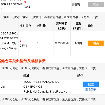
0
询价
FOR LARGE WIR
需咨询
1起订
E
，满300元含运，满500元含税运，有单就有优惠，量大更优惠，支持原厂订货
实时单价
货期
述
实时库存
起订量
操作
(含税)
(工作日)
 1SCA114601
01 OS63GB22
3
购买
, EA Min Qty:
1+
￥23008.47
1-3周
1起订
ckage Multipl
其他仓库类似型号及规格参数
满300元含运，满500元含税运，有单就有优惠，量大更优惠，支持原厂订货
描述
操作
TOOL PRESS MANUAL IDC
搜索
 Ltd
CENTRONICS
查看资料
RoHS: Not Compliant
|
pbFree: No
满300元含运，满500元含税运，有单就有优惠，量大更优惠，支持原厂订货