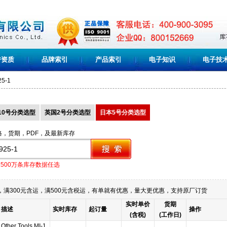
誉资质
品牌索引
产品索引
电子知识
电子技
25-1
10号分类选型
英国2号分类选型
日本5号分类选型
格，货期，PDF，及最新库存
1500万条库存数据任选
满300元含运，满500元含税运，有单就有优惠，量大更优惠，支持原厂订货
实时单价
货期
描述
实时库存
起订量
操作
(含税)
(工作日)
Other Tools MI-1