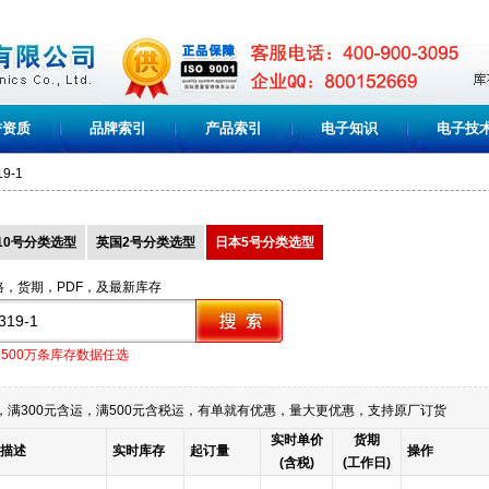
誉资质
品牌索引
产品索引
电子知识
电子技
19-1
10号分类选型
英国2号分类选型
日本5号分类选型
格，货期，PDF，及最新库存
1500万条库存数据任选
满300元含运，满500元含税运，有单就有优惠，量大更优惠，支持原厂订货
实时单价
货期
描述
实时库存
起订量
操作
(含税)
(工作日)