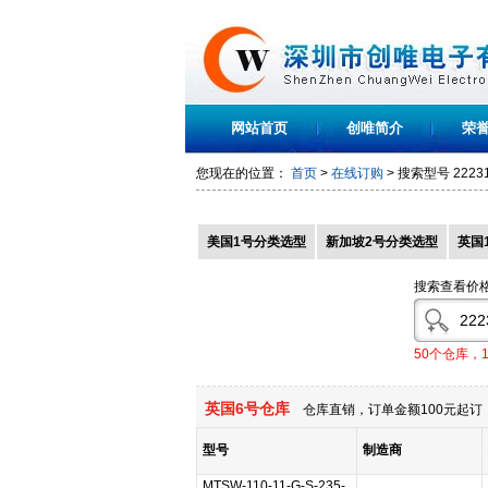
网站首页
创唯简介
荣
您现在的位置：
首页
>
在线订购
> 搜索型号
2223
美国1号分类选型
新加坡2号分类选型
英国
搜索查看价
50个仓库，
英国6号仓库
仓库直销，订单金额100元起订，
型号
制造商
MTSW-110-11-G-S-235-