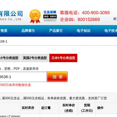
誉资质
品牌索引
产品索引
电子知识
电子技
538-1
10号分类选型
英国2号分类选型
日本5号分类选型
格，货期，PDF，及最新库存
1500万条库存数据任选
满300元含运，满500元含税运，有单就有优惠，量大更优惠，支持原厂订货
实时单价
货期
实时库存
起订量
操作
(含税)
(工作日)
pers / Crimpin