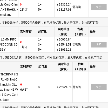
ols Certi-Crim
0
1+
￥19319.24
需咨询
询价
 SAHT RoHS: N
1起订
5+
￥18137.98
ompliant
满300元含运，满500元含税运，有单就有优惠，量大更优惠，支持原厂订货
实时单价
货期
实时库存
起订量
操作
(含税)
(工作日)
I 1.5MM PITC
1+
￥20076.84
0
询价
MIX CONN 30-
3+
￥19541.51
需咨询
1起订
ASSY
5+
￥18032.18
订，满300元含运，满500元含税运，有单就有优惠，量大更优惠，支持原厂订货
实时单价
货期
实时库存
起订量
操作
(含税)
(工作日)
TI-CRIMP II S
 RoHS: Not C
iant Min Qty:
0
6+
￥25924.76
需咨询
询价
ad time: 41 W
6起订
, 5 Days Cont
r: Each
满300元含运，满500元含税运，有单就有优惠，量大更优惠，支持原厂订货