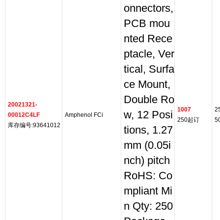
onnectors,
PCB mou
nted Rece
ptacle, Ver
tical, Surfa
ce Mount,
Double Ro
20021321-
1007
2
w, 12 Posi
00012C4LF
Amphenol FCi
250起订
5
库存编号:93641012
tions, 1.27
mm (0.05i
nch) pitch
RoHS: Co
mpliant Mi
n Qty: 250