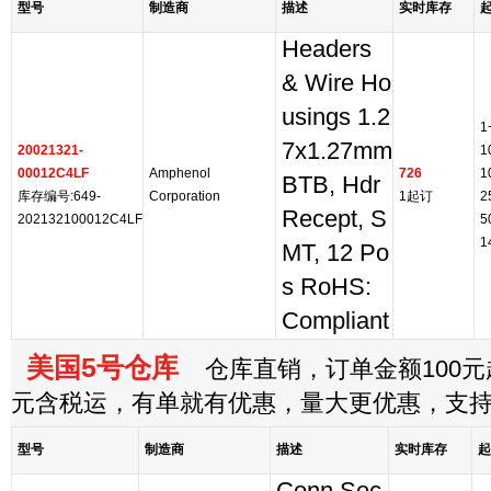
型号
制造商
描述
实时库存
Headers
& Wire Ho
usings 1.2
1
7x1.27mm
20021321-
1
00012C4LF
Amphenol
726
1
BTB, Hdr
库存编号:649-
Corporation
1起订
2
Recept, S
202132100012C4LF
5
1
MT, 12 Po
s RoHS:
Compliant
美国5号仓库
仓库直销，订单金额100元起
元含税运，有单就有优惠，量大更优惠，支
型号
制造商
描述
实时库存
起