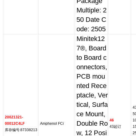
Package
Multiple: 2
50 Date C
ode: 2505
Minitek12
7®, Board
to Board c
onnectors,
PCB mou
nted Rece
ptacle, Ver
tical, Surfa
4
ce Mount,
5
20021321-
46
1
Double Ro
00012C4LF
Amphenol FCi
43起订
1
库存编号:87338213
w, 12 Posi
2