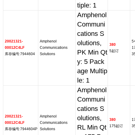
tiple: 1
Amphenol
Communi
cations S
20021321-
Amphenol
5
olutions,
380
00012C4LF
Communications
1
PK Min Qt
5起订
库存编号:7944604
Solutions
3
y: 5 Pack
age Multip
le: 1
Amphenol
Communi
cations S
20021321-
Amphenol
olutions,
380
1
00012C4LF
Communications
RL Min Qt
175起订
3
库存编号:7944604P
Solutions