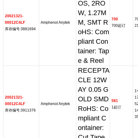
OS, 2RO
W, 1.27M
20021321-
700
7
M, SMT R
00012C4LF
Amphenol Anytek
700起订
2
库存编号:3881694
oHS: Com
pliant Con
tainer: Tap
e & Reel
RECEPTA
CLE 12W
AY 0.05 G
1
20021321-
1
OLD SMD
581
00012C4LF
Amphenol Anytek
5
RoHS: Co
1起订
库存编号:3911376
1
mpliant C
3
ontainer:
Cut Tape