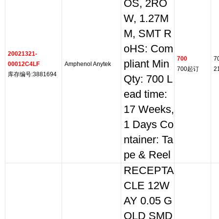
OS, 2RO
W, 1.27M
M, SMT R
oHS: Com
20021321-
700
7
pliant Min
00012C4LF
Amphenol Anytek
700起订
2
库存编号:3881694
Qty: 700 L
ead time:
17 Weeks,
1 Days Co
ntainer: Ta
pe & Reel
RECEPTA
CLE 12W
AY 0.05 G
OLD SMD