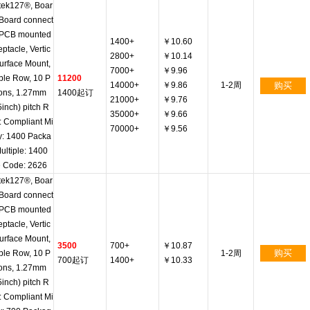
tek127®, Boar
 Board connect
 PCB mounted
1400+
￥10.60
ptacle, Vertic
2800+
￥10.14
Surface Mount,
7000+
￥9.96
le Row, 10 P
11200
14000+
￥9.86
1-2周
购买
ions, 1.27mm
1400起订
21000+
￥9.76
5inch) pitch R
35000+
￥9.66
 Compliant Mi
70000+
￥9.56
y: 1400 Packa
ultiple: 1400
 Code: 2626
tek127®, Boar
 Board connect
 PCB mounted
ptacle, Vertic
Surface Mount,
3500
700+
￥10.87
购买
le Row, 10 P
1-2周
700起订
1400+
￥10.33
ions, 1.27mm
5inch) pitch R
 Compliant Mi