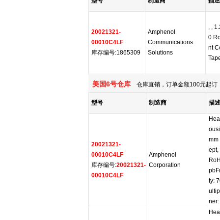
型号
制造商
描述
, , 
20021321-
Amphenol
0 R
00010C4LF
Communications
nt C
库存编号:1865309
Solutions
Tap
美国6号仓库
仓库直销，订单金额100元起订，
型号
制造商
描
Hea
ous
mm 
20021321-
ept,
00010C4LF
Amphenol
RoH
库存编号:
20021321-
Corporation
pbF
00010C4LF
ty:
ulti
ner:
Hea