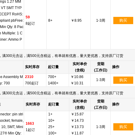
ings 1.27 MM
 VT SMT TYP
ECEPT RoHS:
59
购买
pliant pbFree:
8+
￥8.95
1-3周
8起订
Min Qty: 8 Pac
 Multiple: 1 C
ainer: Ammo P
满300元含运，满500元含税运，有单就有优惠，量大更优惠，支持原厂订货
实时单价
货期
实时库存
起订量
操作
(含税)
(工作日)
le Assembly M
2310
700+
￥10.86
1-3周
购买
ty: 700
700起订
1400+
￥10.31
满300元含运，满500元含税运，有单就有优惠，量大更优惠，支持原厂订货
实时单价
货期
述
实时库存
起订量
操作
(含税)
(工作日)
ector: pin stri
1+
￥15.87
socket, female,
10+
￥14.73
1663
购买
 10, SMT, Mini
25+
￥13.73
1-3周
1起订
127® Min Qty:
100+
￥11.87