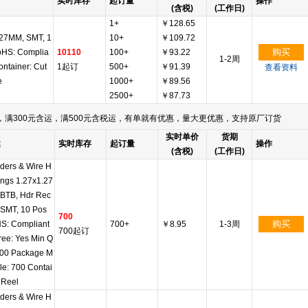
实时库存
起订量
操作
(含税)
(工作日)
1+
￥128.65
1.27MM, SMT, 1
10+
￥109.72
购买
oHS: Complia
10110
100+
￥93.22
1-2周
ontainer: Cut
1起订
500+
￥91.39
查看资料
e
1000+
￥89.56
2500+
￥87.73
满300元含运，满500元含税运，有单就有优惠，量大更优惠，支持原厂订货
实时单价
货期
述
实时库存
起订量
操作
(含税)
(工作日)
ders & Wire H
ings 1.27x1.27
BTB, Hdr Rec
 SMT, 10 Pos
700
购买
S: Compliant
700+
￥8.95
1-3周
700起订
ree: Yes Min Q
 700 Package M
ple: 700 Contai
 Reel
ders & Wire H