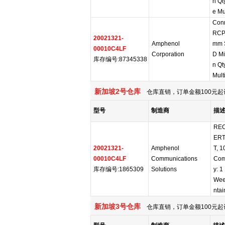
n Qt
e Mu
Conn
RCP
20021321-
Amphenol
mm 
00010C4LF
Corporation
D Mi
库存编号:87345338
n Qt
Mult
新加坡2号仓库
仓库直销，订单金额100元起
型号
制造商
描
REC
ERT
20021321-
Amphenol
T, 
00010C4LF
Communications
Com
库存编号:1865309
Solutions
y: 1
Wee
ntai
新加坡3号仓库
仓库直销，订单金额100元起