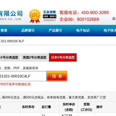
誉资质
品牌索引
产品索引
电子知识
电子技
1321-00010C4LF
10号分类选型
英国2号分类选型
日本5号分类选型
格，货期，PDF，及最新库存
1500万条库存数据任选
满300元含运，满500元含税运，有单就有优惠，量大更优惠，支持原厂订货
实时单价
货期
述
实时库存
起订量
操作
(含税)
(工作日)
1+
￥15.94