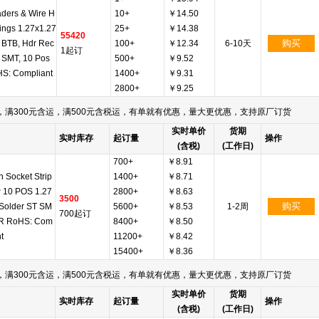
ders & Wire H
10+
￥14.50
ings 1.27x1.27
25+
￥14.38
55420
购买
BTB, Hdr Rec
100+
￥12.34
6-10天
1起订
, SMT, 10 Pos
500+
￥9.52
S: Compliant
1400+
￥9.31
2800+
￥9.25
满300元含运，满500元含税运，有单就有优惠，量大更优惠，支持原厂订货
实时单价
货期
实时库存
起订量
操作
(含税)
(工作日)
700+
￥8.91
 Socket Strip
1400+
￥8.71
 10 POS 1.27
2800+
￥8.63
3500
购买
Solder ST SM
5600+
￥8.53
1-2周
700起订
/R RoHS: Com
8400+
￥8.50
t
11200+
￥8.42
15400+
￥8.36
满300元含运，满500元含税运，有单就有优惠，量大更优惠，支持原厂订货
实时单价
货期
实时库存
起订量
操作
(含税)
(工作日)