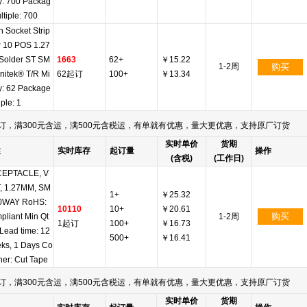
y: 700 Packag
ltiple: 700
 Socket Strip
 10 POS 1.27
Solder ST SM
1663
62+
￥15.22
1-2周
购买
nitek® T/R Mi
62起订
100+
￥13.34
y: 62 Package
iple: 1
订，满300元含运，满500元含税运，有单就有优惠，量大更优惠，支持原厂订货
实时单价
货期
述
实时库存
起订量
操作
(含税)
(工作日)
EPTACLE, V
, 1.27MM, SM
1+
￥25.32
10WAY RoHS:
10110
10+
￥20.61
购买
pliant Min Qt
1-2周
1起订
100+
￥16.73
 Lead time: 12
500+
￥16.41
ks, 1 Days Co
ner: Cut Tape
订，满300元含运，满500元含税运，有单就有优惠，量大更优惠，支持原厂订货
实时单价
货期