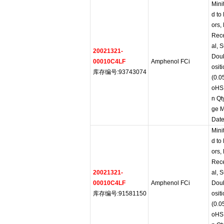
Mini
d to
ors,
Rece
al, 
20021321-
Doub
00010C4LF
Amphenol FCi
osit
库存编号:93743074
(0.0
oHS:
n Qt
ge M
Date
Mini
d to
ors,
Rece
20021321-
al, 
00010C4LF
Amphenol FCi
Doub
库存编号:91581150
osit
(0.0
oHS: