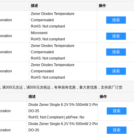
描述
操作
Zener Diodes Temperature
搜索
oration
Compensated
RoHS: Not compliant
Microsemi
oration
搜索
RoHS: Not compliant
Zener Diodes Temperature
搜索
oration
Compensated
RoHS: Not compliant
Zener Diodes Temperature
搜索
oration
Compensated
RoHS: Not compliant
满300元含运，满500元含税运，有单就有优惠，量大更优惠，支持原厂订货
描述
操作
Diode Zener Single 6.2V 5% 500mW 2-Pin
搜索
oration
DO-35
RoHS: Not Compliant
|
pbFree: No
Diode Zener Single 6.2V 5% 500mW 2-Pin
搜索
oration
DO-35