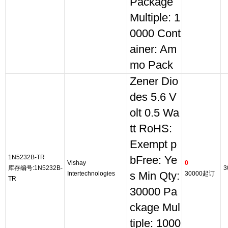
Package
Multiple: 1
0000 Cont
ainer: Am
mo Pack
Zener Dio
des 5.6 V
olt 0.5 Wa
tt RoHS:
Exempt p
1N5232B-TR
bFree: Ye
Vishay
0
库存编号:1N5232B-
3
Intertechnologies
s Min Qty:
30000起订
TR
30000 Pa
ckage Mul
tiple: 1000