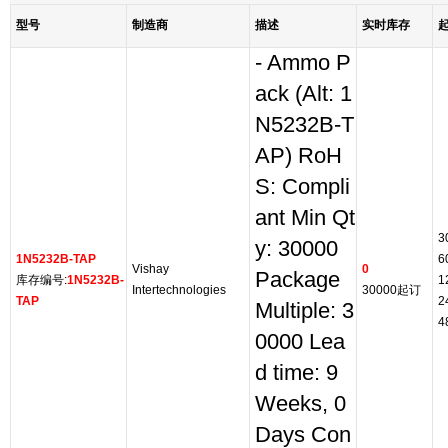
型号
制造商
描述
实时库存
- Ammo P
ack (Alt: 1
N5232B-T
AP) RoH
S: Compli
ant Min Qt
3
y: 30000
1N5232B-TAP
6
Vishay
0
Package
库存编号:
1N5232B-
1
Intertechnologies
30000起订
TAP
2
Multiple: 3
4
0000 Lea
d time: 9
Weeks, 0
Days Con