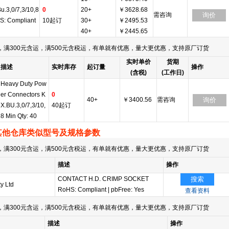
u.3,0/7,3/10,8
0
20+
￥3628.68
需咨询
询价
S: Compliant
10起订
30+
￥2495.53
40+
￥2445.65
满300元含运，满500元含税运，有单就有优惠，量大更优惠，支持原厂订货
实时单价
货期
描述
实时库存
起订量
操作
(含税)
(工作日)
Heavy Duty Pow
er Connectors K
0
40+
￥3400.56
需咨询
询价
X.BU.3,0/7,3/10,
40起订
8 Min Qty: 40
其他仓库类似型号及规格参数
满300元含运，满500元含税运，有单就有优惠，量大更优惠，支持原厂订货
描述
操作
CONTACT H.D. CRIMP SOCKET
搜索
y Ltd
RoHS: Compliant
|
pbFree: Yes
查看资料
满300元含运，满500元含税运，有单就有优惠，量大更优惠，支持原厂订货
描述
操作