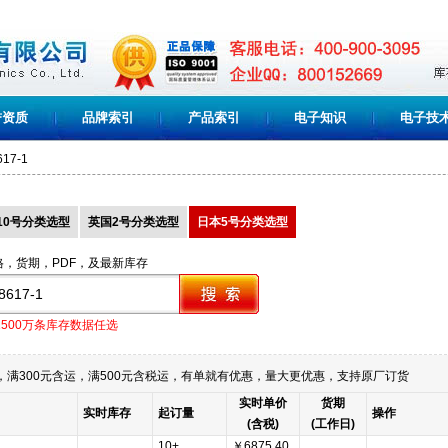
誉资质
品牌索引
产品索引
电子知识
电子技
617-1
10号分类选型
英国2号分类选型
日本5号分类选型
格，货期，PDF，及最新库存
1500万条库存数据任选
满300元含运，满500元含税运，有单就有优惠，量大更优惠，支持原厂订货
实时单价
货期
实时库存
起订量
操作
(含税)
(工作日)
10+
￥6875.40