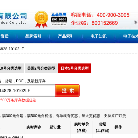
誉资质
品牌索引
产品索引
电子知识
电子技
4828-10102LF
10号分类选型
英国2号分类选型
日本5号分类选型
格，货期，PDF，及最新库存
1500万条库存数据任选
满300元含运，满500元含税运，有单就有优惠，量大更优惠，支持原厂订货
实时单价
货期
述
实时库存
起订量
操作
(含税)
(工作日)
ders & Wire H