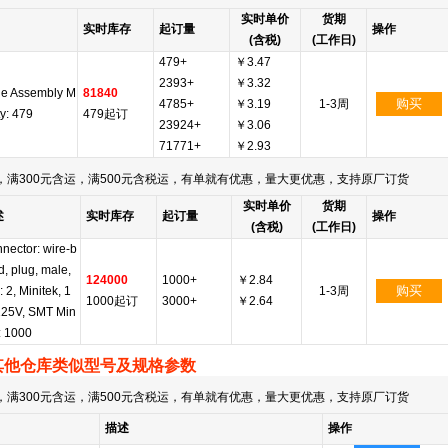
实时单价
货期
实时库存
起订量
操作
(含税)
(工作日)
479+
￥3.47
2393+
￥3.32
le Assembly M
81840
购买
4785+
￥3.19
1-3周
ty: 479
479起订
23924+
￥3.06
71771+
￥2.93
满300元含运，满500元含税运，有单就有优惠，量大更优惠，支持原厂订货
实时单价
货期
述
实时库存
起订量
操作
(含税)
(工作日)
nector: wire-b
d, plug, male,
124000
1000+
￥2.84
购买
: 2, Minitek, 1
1-3周
1000起订
3000+
￥2.64
125V, SMT Min
: 1000
其他仓库类似型号及规格参数
满300元含运，满500元含税运，有单就有优惠，量大更优惠，支持原厂订货
描述
操作