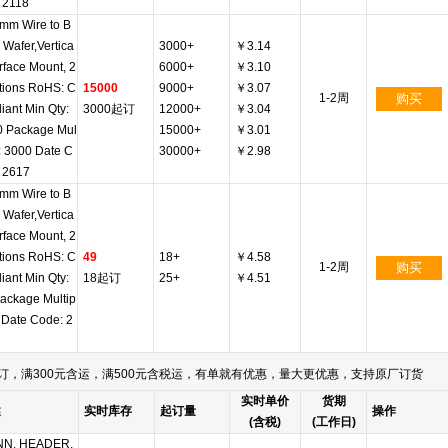
 2118
mm Wire to B
 Wafer,Vertica
3000+
￥3.14
urface Mount, 2
6000+
￥3.10
tions RoHS: C
15000
9000+
￥3.07
1-2周
购买
iant Min Qty:
3000起订
12000+
￥3.04
0 Package Mul
15000+
￥3.01
e: 3000 Date C
30000+
￥2.98
 2617
mm Wire to B
 Wafer,Vertica
urface Mount, 2
tions RoHS: C
49
18+
￥4.58
1-2周
购买
iant Min Qty:
18起订
25+
￥4.51
ackage Multip
1 Date Code: 2
订，满300元含运，满500元含税运，有单就有优惠，量大更优惠，支持原厂订货
实时单价
货期
述
实时库存
起订量
操作
(含税)
(工作日)
N, HEADER,