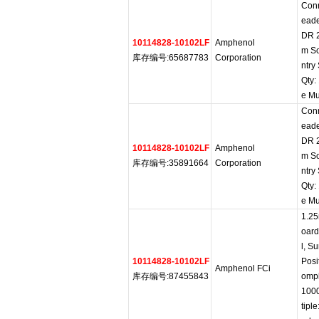
Con
eade
DR 
10114828-10102LF
Amphenol
m So
库存编号:65687783
Corporation
ntry
Qty:
e Mu
Con
eade
DR 
10114828-10102LF
Amphenol
m So
库存编号:35891664
Corporation
ntry
Qty:
e Mu
1.25
oard
l, S
10114828-10102LF
Posi
Amphenol FCi
库存编号:87455843
ompl
100
tipl