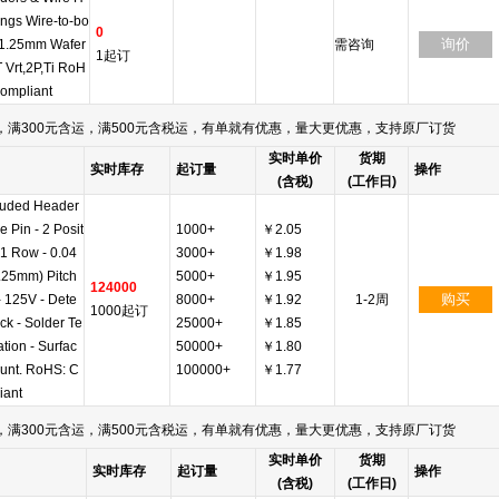
ngs Wire-to-bo
0
询价
,1.25mm Wafer
需咨询
1起订
 Vrt,2P,Ti RoH
Compliant
满300元含运，满500元含税运，有单就有优惠，量大更优惠，支持原厂订货
实时单价
货期
实时库存
起订量
操作
(含税)
(工作日)
uded Header
e Pin - 2 Posit
1000+
￥2.05
 1 Row - 0.04
3000+
￥1.98
1.25mm) Pitch
5000+
￥1.95
124000
购买
- 125V - Dete
8000+
￥1.92
1-2周
1000起订
ck - Solder Te
25000+
￥1.85
tion - Surfac
50000+
￥1.80
unt. RoHS: C
100000+
￥1.77
iant
满300元含运，满500元含税运，有单就有优惠，量大更优惠，支持原厂订货
实时单价
货期
实时库存
起订量
操作
(含税)
(工作日)