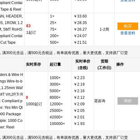
查看资料
pliant Contai
 Tape & Reel
N, HEADER,
1+
￥33.60
S, 1ROW, 1.2
25+
￥28.35
83
购买
, SMT RoHS:
75+
￥26.27
1-2周
1起订
查看资料
pliant Contai
200+
￥24.07
 Cut Tape
500+
￥21.51
满300元含运，满500元含税运，有单就有优惠，量大更优惠，支持原厂订货
实时单价
货期
实时库存
起订量
操作
(含税)
(工作日)
ders & Wire H
1000+
￥2.23
ngs Wire-to-b
3000+
￥2.19
d,1.25mm Waf
5000+
￥2.16
MT Vrt,2P,Ti R
0
8000+
￥2.12
询价
 Compliant p
需咨询
1000起订
12000+
￥2.09
e: Yes Min Qt
25000+
￥2.05
1000 Package
42000+
￥2.01
iple: 1000 Co
100000+
￥1.93
ner: Reel
满300元含运，满500元含税运，有单就有优惠，量大更优惠，支持原厂订货