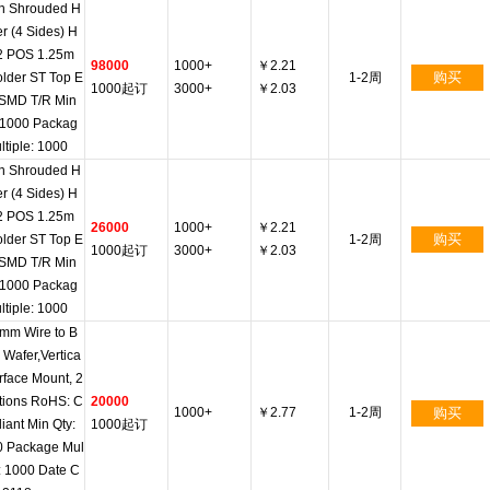
n Shrouded H
r (4 Sides) H
2 POS 1.25m
98000
1000+
￥2.21
购买
lder ST Top E
1-2周
1000起订
3000+
￥2.03
 SMD T/R Min
 1000 Packag
ltiple: 1000
n Shrouded H
r (4 Sides) H
2 POS 1.25m
26000
1000+
￥2.21
购买
lder ST Top E
1-2周
1000起订
3000+
￥2.03
 SMD T/R Min
 1000 Packag
ltiple: 1000
mm Wire to B
 Wafer,Vertica
urface Mount, 2
tions RoHS: C
20000
1000+
￥2.77
1-2周
购买
iant Min Qty:
1000起订
0 Package Mul
e: 1000 Date C