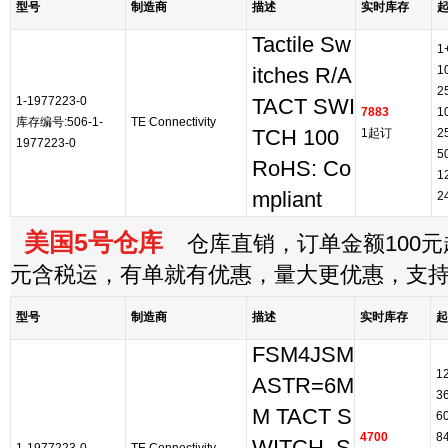
型号
制造商
描述
实时库存
Tactile Sw
1
1
itches R/A
2
1-1977223-0
TACT SWI
7883
1
库存编号:506-1-
TE Connectivity
TCH 100
1起订
2
1977223-0
5
RoHS: Co
1
mpliant
2
美国5号仓库
仓库直销，订单金额100元起
元含税运，有单就有优惠，量大更优惠，支
型号
制造商
描述
实时库存
起
FSM4JSM
1
ASTR=6M
3
M TACT S
6
4700
8