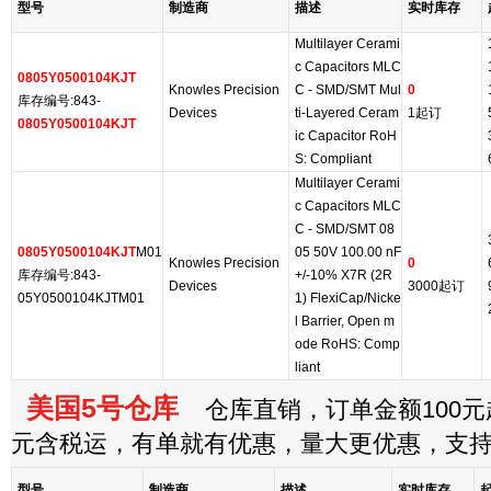
型号
制造商
描述
实时库存
Multilayer Cerami
c Capacitors MLC
0805Y0500104KJT
Knowles Precision
C - SMD/SMT Mul
0
库存编号:843-
Devices
ti-Layered Ceram
1起订
0805Y0500104KJT
ic Capacitor RoH
S: Compliant
Multilayer Cerami
c Capacitors MLC
C - SMD/SMT 08
0805Y0500104KJT
M01
05 50V 100.00 nF
Knowles Precision
0
库存编号:843-
+/-10% X7R (2R
Devices
3000起订
05Y0500104KJTM01
1) FlexiCap/Nicke
l Barrier, Open m
ode RoHS: Comp
liant
美国5号仓库
仓库直销，订单金额100元起
元含税运，有单就有优惠，量大更优惠，支
型号
制造商
描述
实时库存