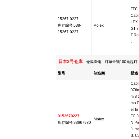
FFC 
Cab
15267-0227
LEX 
库存编号:538-
Molex
GT 7
15267-0227
T Ro
t
日本2号仓库
仓库直销，订单金额100元起订，
型号
制造商
描述
Cabl
076
m 8 
mo F
er t
0152670227
FC J
Molex
库存编号:93667980
N Pr
Jump
S: C