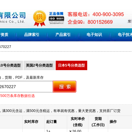
誉资质
品牌索引
产品索引
电子知识
电子技
670227
10号分类选型
英国2号分类选型
日本5号分类选型
格，货期，PDF，及最新库存
1500万条库存数据任选
满300元含运，满500元含税运，有单就有优惠，量大更优惠，支持原厂订货
实时单价
货期
实时库存
起订量
操作
(含税)
(工作日)
1+
￥26.00