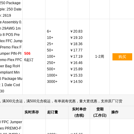
 250 Package
iple: 250 Date
: 2619
e Assembly 0.
m 29AWG 1m
6+
￥20.83
to 8 POS Pre
10+
￥19.10
lex FFC Jump
25+
￥18.36
o Premo Flex F
50+
￥17.77
umper PIN-PI
506
100+
￥17.19
1-2周
购买
emo-Flex FFC
6起订
250+
￥16.46
er Bag RoH
500+
￥15.89
ompliant Min
1000+
￥15.33
 6 Package Mu
3000+
￥14.50
e: 1 Date Cod
430
满300元含运，满500元含税运，有单就有优惠，量大更优惠，支持原厂订货
实时单价
货期
实时库存
起订量
操作
(含税)
(工作日)
/ FPC Jumper
les PREMO-F