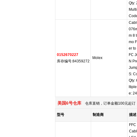
Qty:
Mult
Code
Cabl
076
m 8 
mo F
er t
0152670227
FC J
Molex
库存编号:84359272
N Pr
Jump
S: C
Qty:
ltipl
e: 2
美国6号仓库
仓库直销，订单金额100元起订，
型号
制造商
描述
FFC 
Cab