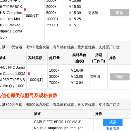
1.00 JMPR L
1000+
￥15.66
76 TYPEA 8CK
2000+
￥15.53
0
询价
HS: Complian
5000+
￥15.39
需咨询
1000起订
Free: Yes Min
10000+
￥15.25
 1000 Packag
25000+
￥15.11
ltiple: 1 Conta
 Bulk
满300元含运，满500元含税运，有单就有优惠，量大更优惠，支持原厂订货
实时单价
货期
描述
实时库存
起订量
操作
(含税)
(工作日)
FFC / FPC Jump
1000+
￥16.49
er Cables 1.00M
0
3000+
￥13.88
需咨询
询价
M 08P TYPE A S
1000起订
7000+
￥13.04
N Min Qty: 1000
其他仓库类似型号及规格参数
满300元含运，满500元含税运，有单就有优惠，量大更优惠，支持原厂订货
描述
操作
CABLE FFC 8POS 1.00MM 3"
搜索
RoHS: Compliant
|
pbFree: Yes
查看资料