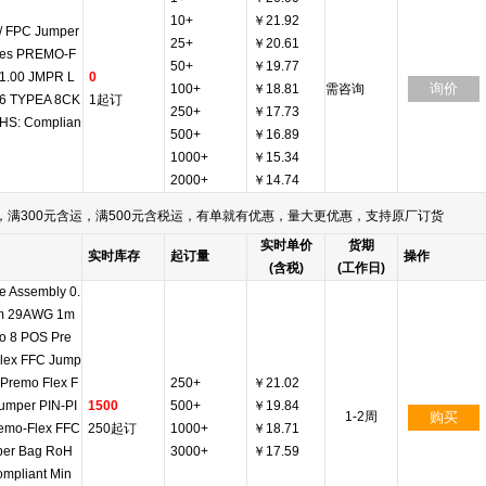
10+
￥21.92
/ FPC Jumper
25+
￥20.61
les PREMO-F
50+
￥19.77
1.00 JMPR L
0
询价
100+
￥18.81
需咨询
6 TYPEA 8CK
1起订
250+
￥17.73
HS: Complian
500+
￥16.89
1000+
￥15.34
2000+
￥14.74
满300元含运，满500元含税运，有单就有优惠，量大更优惠，支持原厂订货
实时单价
货期
实时库存
起订量
操作
(含税)
(工作日)
e Assembly 0.
m 29AWG 1m
to 8 POS Pre
lex FFC Jump
o Premo Flex F
250+
￥21.02
umper PIN-PI
1500
500+
￥19.84
1-2周
购买
emo-Flex FFC
250起订
1000+
￥18.71
er Bag RoH
3000+
￥17.59
ompliant Min