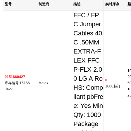
型号
制造商
描述
实时库存
起
FFC / FP
C Jumper
Cables 40
C .50MM
EXTRA-F
LEX FFC
P-FLX 2.0
1
0151660427
2
0 LG A Ro
0
库存编号:15166-
Molex
5
HS: Comp
1000起订
0427
1
liant pbFre
2
e: Yes Min
Qty: 1000
Package