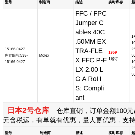
型号
制造商
描述
实时库存
起
FFC / FPC
Jumper C
ables 40C
1
.50MM EX
1
15166-0427
2
TRA-FLE
1959
库存编号:538-
Molex
5
X FFC P-F
1起订
15166-0427
1
LX 2.00 L
2
5
G A RoH
S: Compli
ant
日本2号仓库
仓库直销，订单金额100元起
元含税运，有单就有优惠，量大更优惠，支
型号
制造商
描述
实时库存
起