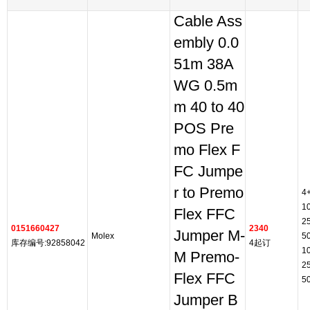
Cable Ass
embly 0.0
51m 38A
WG 0.5m
m 40 to 40
POS Pre
mo Flex F
FC Jumpe
r to Premo
4
1
Flex FFC
2
0151660427
2340
Jumper M-
Molex
5
库存编号:92858042
4起订
1
M Premo-
2
Flex FFC
5
Jumper B