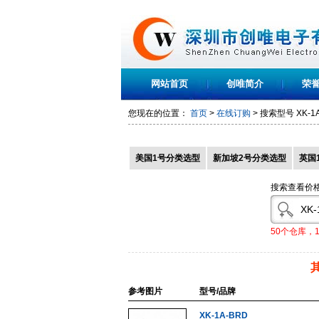
网站首页
创唯简介
荣
您现在的位置：
首页
>
在线订购
> 搜索型号
XK-1
美国1号分类选型
新加坡2号分类选型
英国
搜索查看价
50个仓库，
参考图片
型号/品牌
XK-1A-BRD